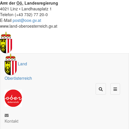
Amt der
Oö.
Landesregierung
4021 Linz • Landhausplatz 1
Telefon (+43 732) 77 20-0
E-Mail
post@ooe.gv.at
www.land-oberoesterreich.gv.at
Land
Oberösterreich
Kontakt