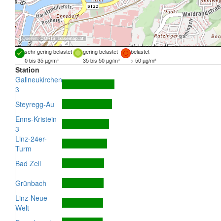
Quellen:
DORIS
,
basemap.at
sehr gering belastet
gering belastet
belastet
0 bis 35 µg/m³
35 bis 50 µg/m³
> 50 µg/m³
Station
Gallneukirchen
3
Steyregg-Au
Enns-Kristein
3
Linz-24er-
Turm
Bad Zell
Grünbach
Linz-Neue
Welt