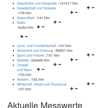
und
Geschichte und Geografie
.
/141017.htm
schließen
Navigationsm
Gesellschaft und Soziales
Navigationsmenü
öffnen
.
/139.htm
öffnen
und
Gesundheit
.
/141.htm
Navigationsmenü
und
schließen
Kultur
Navigationsmenü
öffnen
schließen
.
/kultur.htm
öffnen
und
Navigationsmenü
und
schließen
öffnen
schließen
Land- und Forstwirtschaft
.
/147.htm
und
Sicherheit und Ordnung
.
/89557.htm
schließen
Navigationsm
Sport und Freizeit
.
/151.htm
Navigationsmenü
öffnen
Statistik
.
/statistik.htm
Navigationsmenü
öffnen
und
Umwelt
Navigationsmenü
öffnen
und
schließen
und Natur
öffnen
und
schließen
.
/153.htm
und
schließen
Verkehr
.
/155.htm
schließen
Navigationsm
Wirtschaft, Arbeit und Tourismus
Navigationsmenü
öffnen
.
/157.htm
öffnen
und
und
schließen
Aktuelle Messwerte
schließen