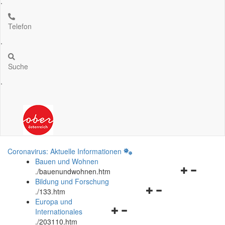
.
Telefon
.
Suche
.
Coronavirus: Aktuelle Informationen
Bauen und Wohnen
Navigationsm
.
/bauenundwohnen.htm
öffnen
Bildung und Forschung
Navigationsmenü
und
.
/133.htm
öffnen
schließen
Europa und
Navigationsmenü
und
Internationales
öffnen
schließen
.
/203110.htm