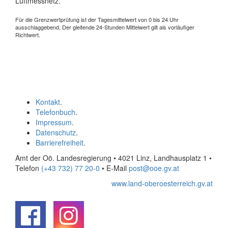
Luftmessnetz.
Für die Grenzwertprüfung ist der Tagesmittelwert von 0 bis 24 Uhr
ausschlaggebend. Der gleitende 24-Stunden Mittelwert gilt als vorläufiger
Richtwert.
Kontakt
.
Telefonbuch
.
Impressum
.
Datenschutz
.
Barrierefreiheit
.
Amt der Oö. Landesregierung • 4021 Linz, Landhausplatz 1
•
Telefon
(+43 732) 77 20-0
• E-Mail
post@ooe.gv.at
www.land-oberoesterreich.gv.at