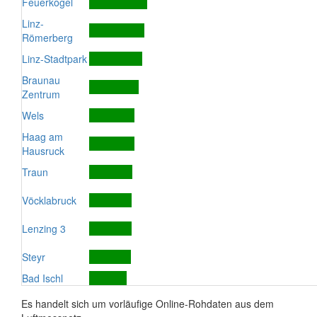
Feuerkogel
Linz-
Römerberg
Linz-Stadtpark
Braunau
Zentrum
Wels
Haag am
Hausruck
Traun
Vöcklabruck
Lenzing 3
Steyr
Bad Ischl
Es handelt sich um vorläufige Online-Rohdaten aus dem