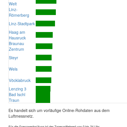
Welt
Linz-
Römerberg
Linz-Stadtpark
Haag am
Hausruck
Braunau
Zentrum
Steyr
Wels
Vöcklabruck
Lenzing 3
Bad Ischl
Traun
Es handelt sich um vorläufige Online-Rohdaten aus dem
Luftmessnetz.
Für die Grenzwertprüfung ist der Tagesmittelwert von 0 bis 24 Uhr