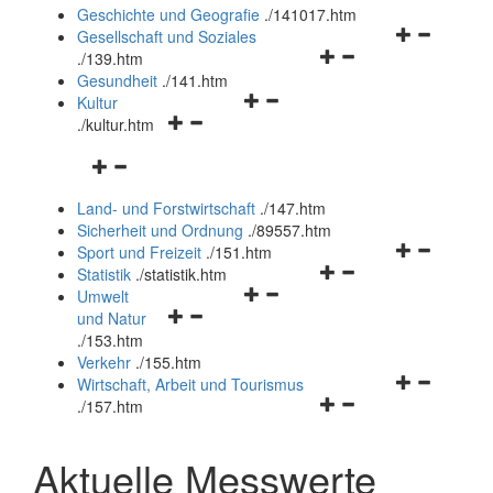
und
Geschichte und Geografie
.
/141017.htm
schließen
Navigationsm
Gesellschaft und Soziales
Navigationsmenü
öffnen
.
/139.htm
öffnen
und
Gesundheit
.
/141.htm
Navigationsmenü
und
schließen
Kultur
Navigationsmenü
öffnen
schließen
.
/kultur.htm
öffnen
und
Navigationsmenü
und
schließen
öffnen
schließen
Land- und Forstwirtschaft
.
/147.htm
und
Sicherheit und Ordnung
.
/89557.htm
schließen
Navigationsm
Sport und Freizeit
.
/151.htm
Navigationsmenü
öffnen
Statistik
.
/statistik.htm
Navigationsmenü
öffnen
und
Umwelt
Navigationsmenü
öffnen
und
schließen
und Natur
öffnen
und
schließen
.
/153.htm
und
schließen
Verkehr
.
/155.htm
schließen
Navigationsm
Wirtschaft, Arbeit und Tourismus
Navigationsmenü
öffnen
.
/157.htm
öffnen
und
und
schließen
Aktuelle Messwerte
schließen