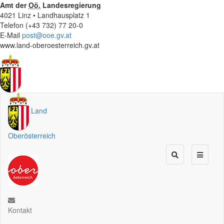
Amt der
Oö.
Landesregierung
4021 Linz • Landhausplatz 1
Telefon (+43 732) 77 20-0
E-Mail
post@ooe.gv.at
www.land-oberoesterreich.gv.at
Land
Oberösterreich
Kontakt