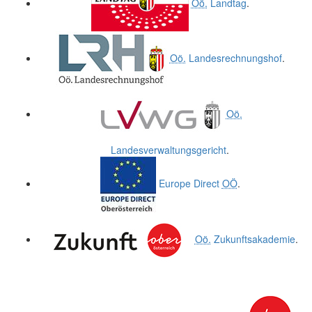
Oö.
Landtag
.
Oö.
Landesrechnungshof
.
Oö.
Landesverwaltungsgericht
.
Europe Direct
OÖ
.
Oö.
Zukunftsakademie
.