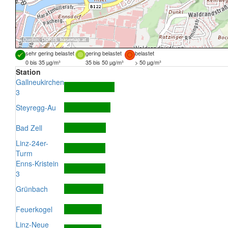
Quellen:
DORIS
,
basemap.at
sehr gering belastet
gering belastet
belastet
0 bis 35 µg/m³
35 bis 50 µg/m³
> 50 µg/m³
Station
Gallneukirchen
3
Steyregg-Au
Bad Zell
Linz-24er-
Turm
Enns-Kristein
3
Grünbach
Feuerkogel
Linz-Neue