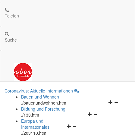
.
Telefon
.
Suche
.
Coronavirus: Aktuelle Informationen
Bauen und Wohnen
Navigationsm
.
/bauenundwohnen.htm
öffnen
Bildung und Forschung
Navigationsmenü
und
.
/133.htm
öffnen
schließen
Europa und
Navigationsmenü
und
Internationales
öffnen
schließen
.
/203110.htm