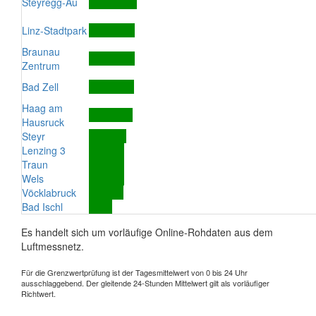
Steyregg-Au
Linz-Stadtpark
Braunau
Zentrum
Bad Zell
Haag am
Hausruck
Steyr
Lenzing 3
Traun
Wels
Vöcklabruck
Bad Ischl
Es handelt sich um vorläufige Online-Rohdaten aus dem
Luftmessnetz.
Für die Grenzwertprüfung ist der Tagesmittelwert von 0 bis 24 Uhr
ausschlaggebend. Der gleitende 24-Stunden Mittelwert gilt als vorläufiger
Richtwert.