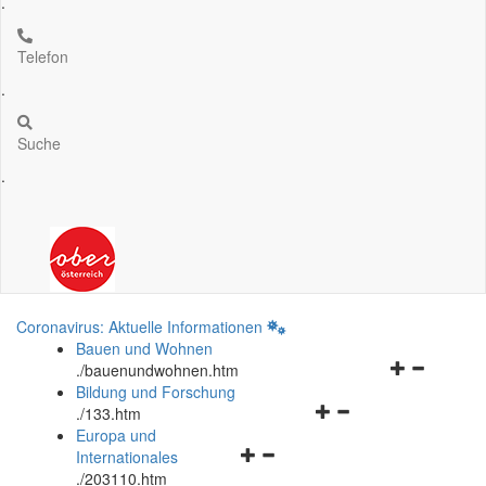
.
Telefon
.
Suche
.
Coronavirus: Aktuelle Informationen
Bauen und Wohnen
Navigationsm
.
/bauenundwohnen.htm
öffnen
Bildung und Forschung
Navigationsmenü
und
.
/133.htm
öffnen
schließen
Europa und
Navigationsmenü
und
Internationales
öffnen
schließen
.
/203110.htm