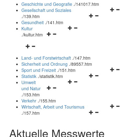
und
Geschichte und Geografie
.
/141017.htm
schließen
Navigationsm
Gesellschaft und Soziales
Navigationsmenü
öffnen
.
/139.htm
öffnen
und
Gesundheit
.
/141.htm
Navigationsmenü
und
schließen
Kultur
Navigationsmenü
öffnen
schließen
.
/kultur.htm
öffnen
und
Navigationsmenü
und
schließen
öffnen
schließen
Land- und Forstwirtschaft
.
/147.htm
und
Sicherheit und Ordnung
.
/89557.htm
schließen
Navigationsm
Sport und Freizeit
.
/151.htm
Navigationsmenü
öffnen
Statistik
.
/statistik.htm
Navigationsmenü
öffnen
und
Umwelt
Navigationsmenü
öffnen
und
schließen
und Natur
öffnen
und
schließen
.
/153.htm
und
schließen
Verkehr
.
/155.htm
schließen
Navigationsm
Wirtschaft, Arbeit und Tourismus
Navigationsmenü
öffnen
.
/157.htm
öffnen
und
und
schließen
Aktuelle Messwerte
schließen