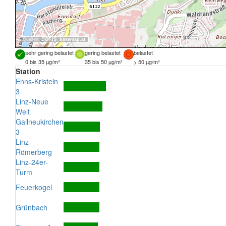
Quellen:
DORIS
,
basemap.at
sehr gering belastet
gering belastet
belastet
0 bis 35 µg/m³
35 bis 50 µg/m³
> 50 µg/m³
Station
Enns-Kristein
3
Linz-Neue
Welt
Gallneukirchen
3
Linz-
Römerberg
Linz-24er-
Turm
Feuerkogel
Grünbach