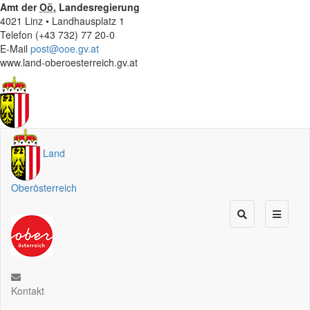
Amt der
Oö.
Landesregierung
4021 Linz • Landhausplatz 1
Telefon (+43 732) 77 20-0
E-Mail
post@ooe.gv.at
www.land-oberoesterreich.gv.at
Land
Oberösterreich
Kontakt