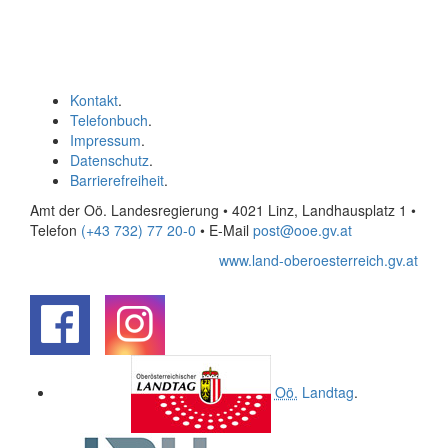
Kontakt
.
Telefonbuch
.
Impressum
.
Datenschutz
.
Barrierefreiheit
.
Amt der Oö. Landesregierung • 4021 Linz, Landhausplatz 1
•
Telefon
(+43 732) 77 20-0
• E-Mail
post@ooe.gv.at
www.land-oberoesterreich.gv.at
.
.
Oö.
Landtag
.