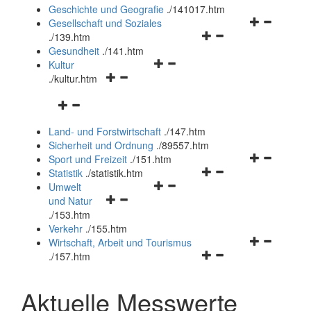
und
Geschichte und Geografie
.
/141017.htm
schließen
Navigationsm
Gesellschaft und Soziales
Navigationsmenü
öffnen
.
/139.htm
öffnen
und
Gesundheit
.
/141.htm
Navigationsmenü
und
schließen
Kultur
Navigationsmenü
öffnen
schließen
.
/kultur.htm
öffnen
und
Navigationsmenü
und
schließen
öffnen
schließen
Land- und Forstwirtschaft
.
/147.htm
und
Sicherheit und Ordnung
.
/89557.htm
schließen
Navigationsm
Sport und Freizeit
.
/151.htm
Navigationsmenü
öffnen
Statistik
.
/statistik.htm
Navigationsmenü
öffnen
und
Umwelt
Navigationsmenü
öffnen
und
schließen
und Natur
öffnen
und
schließen
.
/153.htm
und
schließen
Verkehr
.
/155.htm
schließen
Navigationsm
Wirtschaft, Arbeit und Tourismus
Navigationsmenü
öffnen
.
/157.htm
öffnen
und
und
schließen
Aktuelle Messwerte
schließen