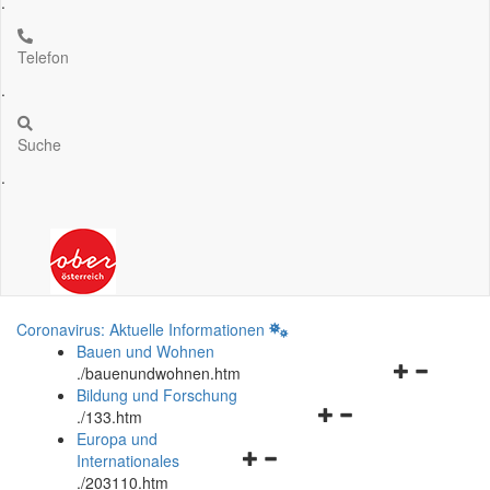
.
Telefon
.
Suche
.
Coronavirus: Aktuelle Informationen
Bauen und Wohnen
Navigationsm
.
/bauenundwohnen.htm
öffnen
Bildung und Forschung
Navigationsmenü
und
.
/133.htm
öffnen
schließen
Europa und
Navigationsmenü
und
Internationales
öffnen
schließen
.
/203110.htm