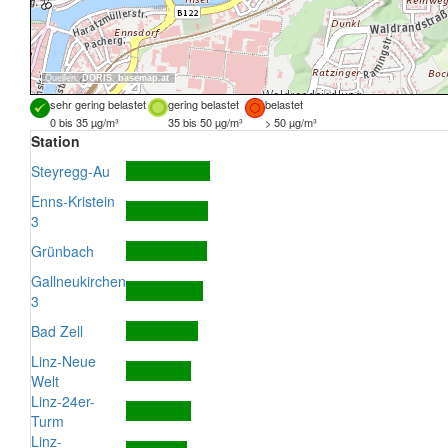
Quellen:
DORIS
,
basemap.at
sehr gering belastet
gering belastet
belastet
0 bis 35 µg/m³
35 bis 50 µg/m³
> 50 µg/m³
Station
Steyregg-Au
Enns-Kristein
3
Grünbach
Gallneukirchen
3
Bad Zell
Linz-Neue
Welt
Linz-24er-
Turm
Linz-