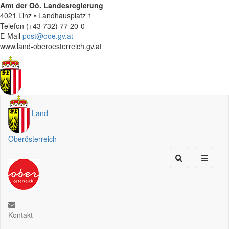
Amt der
Oö.
Landesregierung
4021 Linz • Landhausplatz 1
Telefon (+43 732) 77 20-0
E-Mail
post@ooe.gv.at
www.land-oberoesterreich.gv.at
Land
Oberösterreich
Kontakt