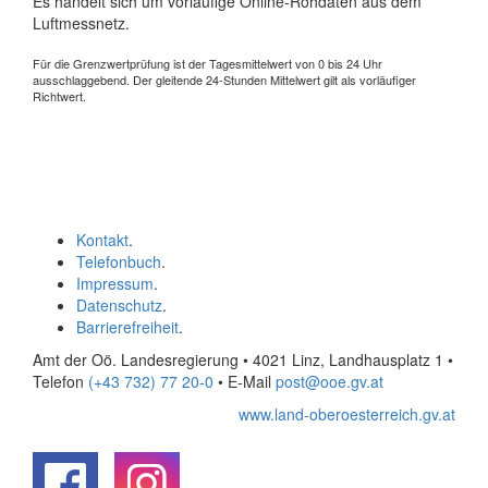
Es handelt sich um vorläufige Online-Rohdaten aus dem
Luftmessnetz.
Für die Grenzwertprüfung ist der Tagesmittelwert von 0 bis 24 Uhr
ausschlaggebend. Der gleitende 24-Stunden Mittelwert gilt als vorläufiger
Richtwert.
Kontakt
.
Telefonbuch
.
Impressum
.
Datenschutz
.
Barrierefreiheit
.
Amt der Oö. Landesregierung • 4021 Linz, Landhausplatz 1
•
Telefon
(+43 732) 77 20-0
• E-Mail
post@ooe.gv.at
www.land-oberoesterreich.gv.at