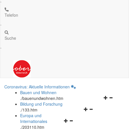
.
Telefon
.
Suche
.
Coronavirus: Aktuelle Informationen
Bauen und Wohnen
Navigationsm
.
/bauenundwohnen.htm
öffnen
Bildung und Forschung
Navigationsmenü
und
.
/133.htm
öffnen
schließen
Europa und
Navigationsmenü
und
Internationales
öffnen
schließen
.
/203110.htm