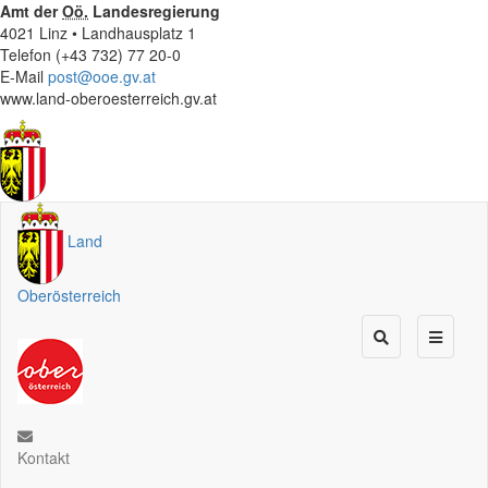
Amt der
Oö.
Landesregierung
4021 Linz • Landhausplatz 1
Telefon (+43 732) 77 20-0
E-Mail
post@ooe.gv.at
www.land-oberoesterreich.gv.at
Land
Oberösterreich
Kontakt