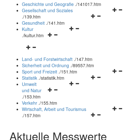
und
Geschichte und Geografie
.
/141017.htm
schließen
Navigationsm
Gesellschaft und Soziales
Navigationsmenü
öffnen
.
/139.htm
öffnen
und
Gesundheit
.
/141.htm
Navigationsmenü
und
schließen
Kultur
Navigationsmenü
öffnen
schließen
.
/kultur.htm
öffnen
und
Navigationsmenü
und
schließen
öffnen
schließen
Land- und Forstwirtschaft
.
/147.htm
und
Sicherheit und Ordnung
.
/89557.htm
schließen
Navigationsm
Sport und Freizeit
.
/151.htm
Navigationsmenü
öffnen
Statistik
.
/statistik.htm
Navigationsmenü
öffnen
und
Umwelt
Navigationsmenü
öffnen
und
schließen
und Natur
öffnen
und
schließen
.
/153.htm
und
schließen
Verkehr
.
/155.htm
schließen
Navigationsm
Wirtschaft, Arbeit und Tourismus
Navigationsmenü
öffnen
.
/157.htm
öffnen
und
und
schließen
Aktuelle Messwerte
schließen