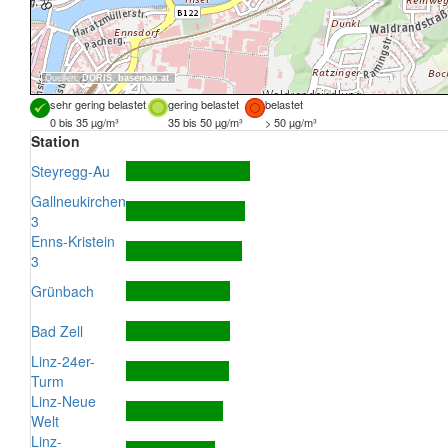
Quellen:
DORIS
,
basemap.at
sehr gering belastet
gering belastet
belastet
0 bis 35 µg/m³
35 bis 50 µg/m³
> 50 µg/m³
Station
Steyregg-Au
Gallneukirchen
3
Enns-Kristein
3
Grünbach
Bad Zell
Linz-24er-
Turm
Linz-Neue
Welt
Linz-