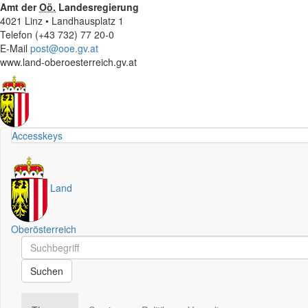
Amt der
Oö.
Landesregierung
4021 Linz • Landhausplatz 1
Telefon (+43 732) 77 20-0
E-Mail
post@ooe.gv.at
www.land-oberoesterreich.gv.at
Accesskeys
Land
Oberösterreich
Schnellsuche
Schnellsuche
Suchen