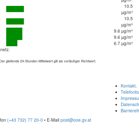
10.5
µg/m³
10.5
µg/m³
9.6 µg/m³
9.6 µg/m³
6.7 µg/m³
netz.
 gleitende 24-Stunden Mittelwert gilt als vorläufiger Richtwert.
Kontakt
.
Telefonb
Impress
Datensch
Barrierefr
efon
(+43 732) 77 20-0
• E-Mail
post@ooe.gv.at