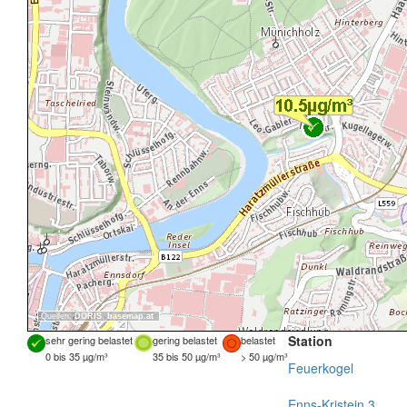
Quellen:
DORIS
,
basemap.at
Station
sehr gering belastet
gering belastet
belastet
0 bis 35 µg/m³
35 bis 50 µg/m³
> 50 µg/m³
Feuerkogel
Enns-Kristein 3