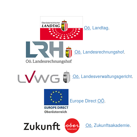
Oö.
Landtag
.
Oö.
Landesrechnungshof
.
Oö.
Landesverwaltungsgericht
.
Europe Direct
OÖ
.
Oö.
Zukunftsakademie
.