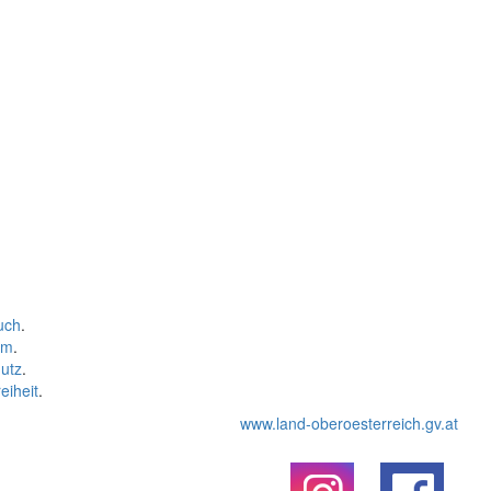
uch
.
um
.
utz
.
eiheit
.
www.land-oberoesterreich.gv.at