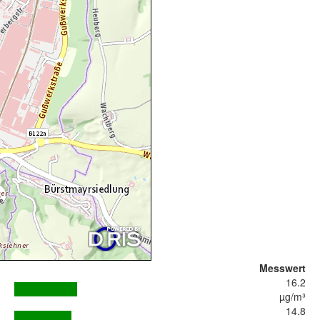
Messwert
16.2
µg/m³
14.8