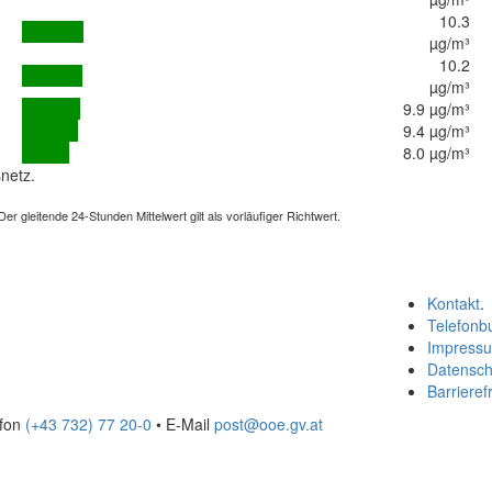
10.3
µg/m³
10.2
µg/m³
9.9 µg/m³
9.4 µg/m³
8.0 µg/m³
netz.
 gleitende 24-Stunden Mittelwert gilt als vorläufiger Richtwert.
Kontakt
.
Telefonb
Impress
Datensch
Barrierefr
efon
(+43 732) 77 20-0
• E-Mail
post@ooe.gv.at