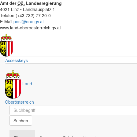
Amt der
Oö.
Landesregierung
4021 Linz • Landhausplatz 1
Telefon (+43 732) 77 20-0
E-Mail
post@ooe.gv.at
www.land-oberoesterreich.gv.at
Accesskeys
Land
Oberösterreich
Schnellsuche
Schnellsuche
Suchen