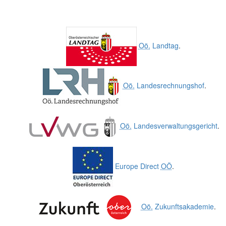
Oö.
Landtag
.
Oö.
Landesrechnungshof
.
Oö.
Landesverwaltungsgericht
.
Europe Direct
OÖ
.
Oö.
Zukunftsakademie
.