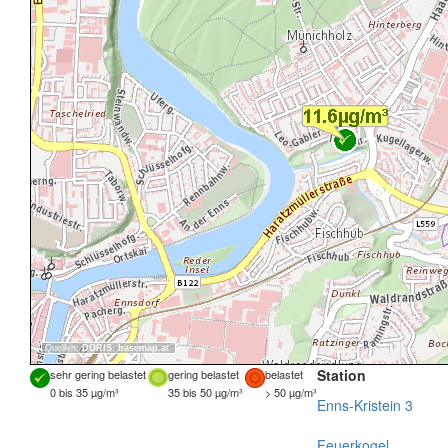
Quellen:
DORIS
,
basemap.at
Station
sehr gering belastet
gering belastet
belastet
0 bis 35 µg/m³
35 bis 50 µg/m³
> 50 µg/m³
Enns-Kristein 3
Feuerkogel