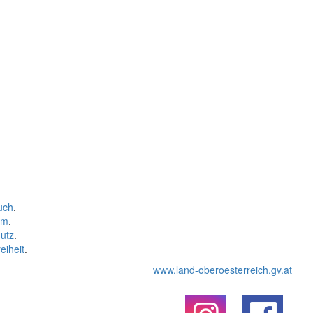
uch
.
um
.
utz
.
eiheit
.
www.land-oberoesterreich.gv.at