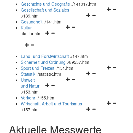
und
Geschichte und Geografie
.
/141017.htm
schließen
Navigationsm
Gesellschaft und Soziales
Navigationsmenü
öffnen
.
/139.htm
öffnen
und
Gesundheit
.
/141.htm
Navigationsmenü
und
schließen
Kultur
Navigationsmenü
öffnen
schließen
.
/kultur.htm
öffnen
und
Navigationsmenü
und
schließen
öffnen
schließen
Land- und Forstwirtschaft
.
/147.htm
und
Sicherheit und Ordnung
.
/89557.htm
schließen
Navigationsm
Sport und Freizeit
.
/151.htm
Navigationsmenü
öffnen
Statistik
.
/statistik.htm
Navigationsmenü
öffnen
und
Umwelt
Navigationsmenü
öffnen
und
schließen
und Natur
öffnen
und
schließen
.
/153.htm
und
schließen
Verkehr
.
/155.htm
schließen
Navigationsm
Wirtschaft, Arbeit und Tourismus
Navigationsmenü
öffnen
.
/157.htm
öffnen
und
und
schließen
Aktuelle Messwerte
schließen