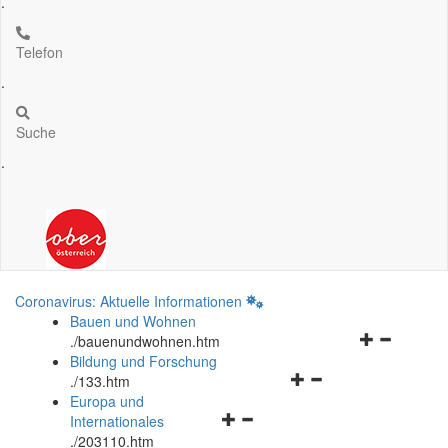
.
Telefon
.
Suche
.
Coronavirus: Aktuelle Informationen
Bauen und Wohnen
Navigationsm
.
/bauenundwohnen.htm
öffnen
Bildung und Forschung
Navigationsmenü
und
.
/133.htm
öffnen
schließen
Europa und
Navigationsmenü
und
Internationales
öffnen
schließen
.
/203110.htm