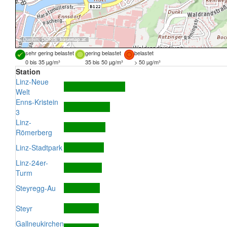
Quellen:
DORIS
,
basemap.at
sehr gering belastet
gering belastet
belastet
0 bis 35 µg/m³
35 bis 50 µg/m³
> 50 µg/m³
Station
Linz-Neue
Welt
Enns-Kristein
3
Linz-
Römerberg
Linz-Stadtpark
Linz-24er-
Turm
Steyregg-Au
Steyr
Gallneukirchen