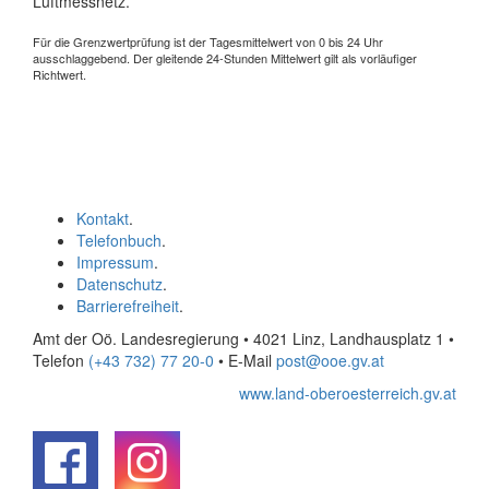
Luftmessnetz.
Für die Grenzwertprüfung ist der Tagesmittelwert von 0 bis 24 Uhr
ausschlaggebend. Der gleitende 24-Stunden Mittelwert gilt als vorläufiger
Richtwert.
Kontakt
.
Telefonbuch
.
Impressum
.
Datenschutz
.
Barrierefreiheit
.
Amt der Oö. Landesregierung • 4021 Linz, Landhausplatz 1
•
Telefon
(+43 732) 77 20-0
• E-Mail
post@ooe.gv.at
www.land-oberoesterreich.gv.at