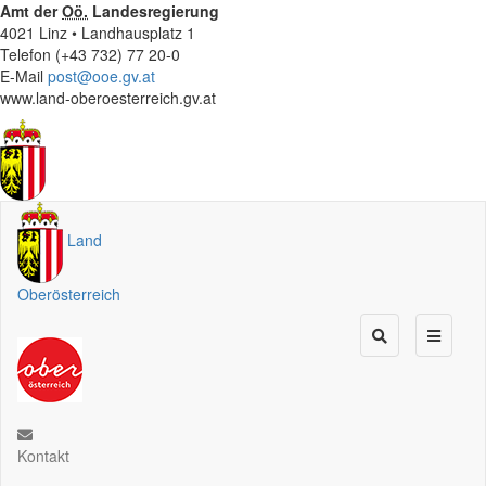
Amt der
Oö.
Landesregierung
4021 Linz • Landhausplatz 1
Telefon (+43 732) 77 20-0
E-Mail
post@ooe.gv.at
www.land-oberoesterreich.gv.at
Land
Oberösterreich
Kontakt