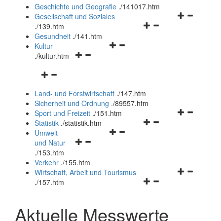
und
Geschichte und Geografie
.
/141017.htm
schließen
Navigationsm
Gesellschaft und Soziales
Navigationsmenü
öffnen
.
/139.htm
öffnen
und
Gesundheit
.
/141.htm
Navigationsmenü
und
schließen
Kultur
Navigationsmenü
öffnen
schließen
.
/kultur.htm
öffnen
und
Navigationsmenü
und
schließen
öffnen
schließen
Land- und Forstwirtschaft
.
/147.htm
und
Sicherheit und Ordnung
.
/89557.htm
schließen
Navigationsm
Sport und Freizeit
.
/151.htm
Navigationsmenü
öffnen
Statistik
.
/statistik.htm
Navigationsmenü
öffnen
und
Umwelt
Navigationsmenü
öffnen
und
schließen
und Natur
öffnen
und
schließen
.
/153.htm
und
schließen
Verkehr
.
/155.htm
schließen
Navigationsm
Wirtschaft, Arbeit und Tourismus
Navigationsmenü
öffnen
.
/157.htm
öffnen
und
und
schließen
Aktuelle Messwerte
schließen