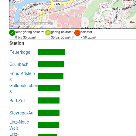
Quellen:
DORIS
,
basemap.at
sehr gering belastet
gering belastet
belastet
0 bis 35 µg/m³
35 bis 50 µg/m³
> 50 µg/m³
Station
Feuerkogel
Grünbach
Enns-Kristein
3
Gallneukirchen
3
Bad Zell
Steyregg-Au
Linz-Neue
Welt
Linz-