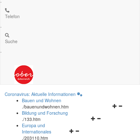
.
Telefon
.
Suche
.
Coronavirus: Aktuelle Informationen
Bauen und Wohnen
Navigationsm
.
/bauenundwohnen.htm
öffnen
Bildung und Forschung
Navigationsmenü
und
.
/133.htm
öffnen
schließen
Europa und
Navigationsmenü
und
Internationales
öffnen
schließen
.
/203110.htm