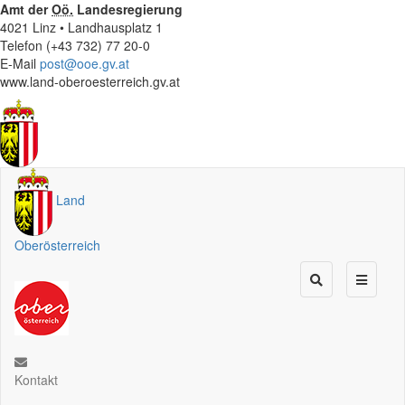
Amt der
Oö.
Landesregierung
4021 Linz • Landhausplatz 1
Telefon (+43 732) 77 20-0
E-Mail
post@ooe.gv.at
www.land-oberoesterreich.gv.at
Land
Oberösterreich
Kontakt