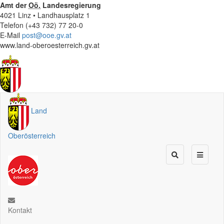
Amt der
Oö.
Landesregierung
4021 Linz • Landhausplatz 1
Telefon (+43 732) 77 20-0
E-Mail
post@ooe.gv.at
www.land-oberoesterreich.gv.at
Land
Oberösterreich
Kontakt