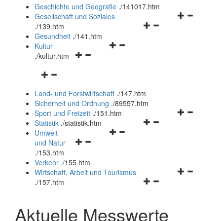
und
Geschichte und Geografie
.
/141017.htm
schließen
Navigationsm
Gesellschaft und Soziales
Navigationsmenü
öffnen
.
/139.htm
öffnen
und
Gesundheit
.
/141.htm
Navigationsmenü
und
schließen
Kultur
Navigationsmenü
öffnen
schließen
.
/kultur.htm
öffnen
und
Navigationsmenü
und
schließen
öffnen
schließen
Land- und Forstwirtschaft
.
/147.htm
und
Sicherheit und Ordnung
.
/89557.htm
schließen
Navigationsm
Sport und Freizeit
.
/151.htm
Navigationsmenü
öffnen
Statistik
.
/statistik.htm
Navigationsmenü
öffnen
und
Umwelt
Navigationsmenü
öffnen
und
schließen
und Natur
öffnen
und
schließen
.
/153.htm
und
schließen
Verkehr
.
/155.htm
schließen
Navigationsm
Wirtschaft, Arbeit und Tourismus
Navigationsmenü
öffnen
.
/157.htm
öffnen
und
und
schließen
Aktuelle Messwerte
schließen