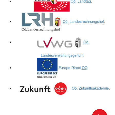
Oö.
Landtag
.
Oö.
Landesrechnungshof
.
Oö.
Landesverwaltungsgericht
.
Europe Direct
OÖ
.
Oö.
Zukunftsakademie
.