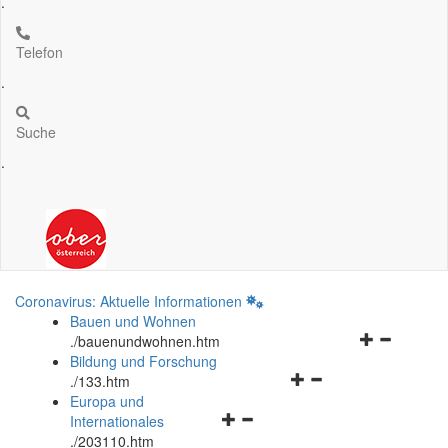
.
Telefon
.
Suche
.
Coronavirus: Aktuelle Informationen
Bauen und Wohnen
Navigationsm
.
/bauenundwohnen.htm
öffnen
Bildung und Forschung
Navigationsmenü
und
.
/133.htm
öffnen
schließen
Europa und
Navigationsmenü
und
Internationales
öffnen
schließen
.
/203110.htm