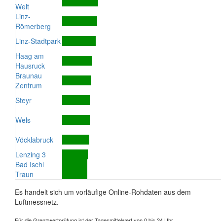
Welt
Linz-
Römerberg
Linz-Stadtpark
Haag am
Hausruck
Braunau
Zentrum
Steyr
Wels
Vöcklabruck
Lenzing 3
Bad Ischl
Traun
Es handelt sich um vorläufige Online-Rohdaten aus dem
Luftmessnetz.
Für die Grenzwertprüfung ist der Tagesmittelwert von 0 bis 24 Uhr