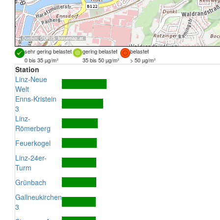
Quellen:
DORIS
,
basemap.at
sehr gering belastet
gering belastet
belastet
0 bis 35 µg/m³
35 bis 50 µg/m³
> 50 µg/m³
Station
Linz-Neue
Welt
Enns-Kristein
3
Linz-
Römerberg
Feuerkogel
Linz-24er-
Turm
Grünbach
Gallneukirchen
3