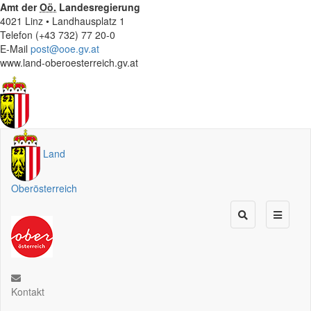
Amt der
Oö.
Landesregierung
4021 Linz • Landhausplatz 1
Telefon (+43 732) 77 20-0
E-Mail
post@ooe.gv.at
www.land-oberoesterreich.gv.at
Land
Oberösterreich
Kontakt