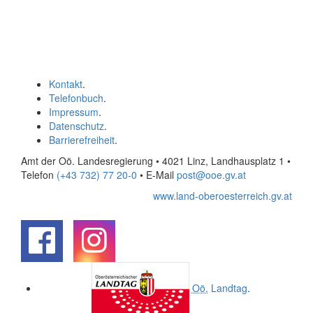
Kontakt
.
Telefonbuch
.
Impressum
.
Datenschutz
.
Barrierefreiheit
.
Amt der Oö. Landesregierung • 4021 Linz, Landhausplatz 1
•
Telefon
(+43 732) 77 20-0
• E-Mail
post@ooe.gv.at
www.land-oberoesterreich.gv.at
.
.
Oö.
Landtag
.