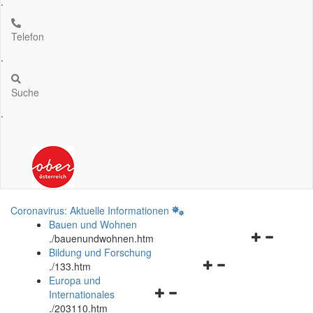
.
Telefon
.
Suche
.
Coronavirus: Aktuelle Informationen
Bauen und Wohnen
Navigationsm
.
/bauenundwohnen.htm
öffnen
Bildung und Forschung
Navigationsmenü
und
.
/133.htm
öffnen
schließen
Europa und
Navigationsmenü
und
Internationales
öffnen
schließen
.
/203110.htm