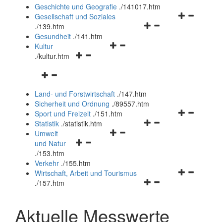
und
Geschichte und Geografie
.
/141017.htm
schließen
Navigationsm
Gesellschaft und Soziales
Navigationsmenü
öffnen
.
/139.htm
öffnen
und
Gesundheit
.
/141.htm
Navigationsmenü
und
schließen
Kultur
Navigationsmenü
öffnen
schließen
.
/kultur.htm
öffnen
und
Navigationsmenü
und
schließen
öffnen
schließen
Land- und Forstwirtschaft
.
/147.htm
und
Sicherheit und Ordnung
.
/89557.htm
schließen
Navigationsm
Sport und Freizeit
.
/151.htm
Navigationsmenü
öffnen
Statistik
.
/statistik.htm
Navigationsmenü
öffnen
und
Umwelt
Navigationsmenü
öffnen
und
schließen
und Natur
öffnen
und
schließen
.
/153.htm
und
schließen
Verkehr
.
/155.htm
schließen
Navigationsm
Wirtschaft, Arbeit und Tourismus
Navigationsmenü
öffnen
.
/157.htm
öffnen
und
und
schließen
Aktuelle Messwerte
schließen