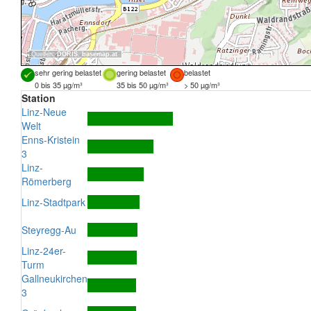
Quellen:
DORIS
,
basemap.at
sehr gering belastet
gering belastet
belastet
0 bis 35 µg/m³
35 bis 50 µg/m³
> 50 µg/m³
Station
Linz-Neue
Welt
Enns-Kristein
3
Linz-
Römerberg
Linz-Stadtpark
Steyregg-Au
Linz-24er-
Turm
Gallneukirchen
3