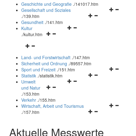
und
Geschichte und Geografie
.
/141017.htm
schließen
Navigationsm
Gesellschaft und Soziales
Navigationsmenü
öffnen
.
/139.htm
öffnen
und
Gesundheit
.
/141.htm
Navigationsmenü
und
schließen
Kultur
Navigationsmenü
öffnen
schließen
.
/kultur.htm
öffnen
und
Navigationsmenü
und
schließen
öffnen
schließen
Land- und Forstwirtschaft
.
/147.htm
und
Sicherheit und Ordnung
.
/89557.htm
schließen
Navigationsm
Sport und Freizeit
.
/151.htm
Navigationsmenü
öffnen
Statistik
.
/statistik.htm
Navigationsmenü
öffnen
und
Umwelt
Navigationsmenü
öffnen
und
schließen
und Natur
öffnen
und
schließen
.
/153.htm
und
schließen
Verkehr
.
/155.htm
schließen
Navigationsm
Wirtschaft, Arbeit und Tourismus
Navigationsmenü
öffnen
.
/157.htm
öffnen
und
und
schließen
Aktuelle Messwerte
schließen