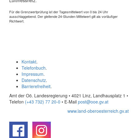
Luftmessnetz.
Für die Grenzwertprüfung ist der Tagesmittelwert von 0 bis 24 Uhr
ausschlaggebend. Der gleitende 24-Stunden Mittelwert gilt als vorläufiger
Richtwert.
Kontakt
.
Telefonbuch
.
Impressum
.
Datenschutz
.
Barrierefreiheit
.
Amt der Oö. Landesregierung • 4021 Linz, Landhausplatz 1
•
Telefon
(+43 732) 77 20-0
• E-Mail
post@ooe.gv.at
www.land-oberoesterreich.gv.at