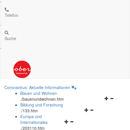
.
Telefon
.
Suche
.
Coronavirus: Aktuelle Informationen
Bauen und Wohnen
Navigationsm
.
/bauenundwohnen.htm
öffnen
Bildung und Forschung
Navigationsmenü
und
.
/133.htm
öffnen
schließen
Europa und
Navigationsmenü
und
Internationales
öffnen
schließen
.
/203110.htm