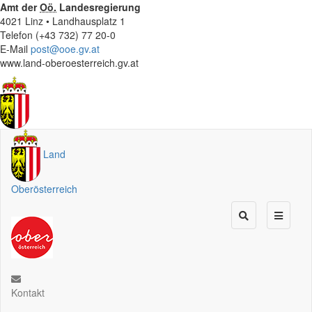
Amt der
Oö.
Landesregierung
4021 Linz • Landhausplatz 1
Telefon (+43 732) 77 20-0
E-Mail
post@ooe.gv.at
www.land-oberoesterreich.gv.at
Land
Oberösterreich
Kontakt