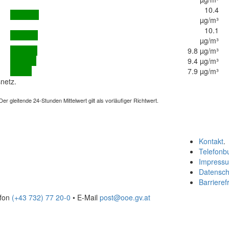
10.4
µg/m³
10.1
µg/m³
9.8 µg/m³
9.4 µg/m³
7.9 µg/m³
netz.
 gleitende 24-Stunden Mittelwert gilt als vorläufiger Richtwert.
Kontakt
.
Telefonb
Impress
Datensch
Barrierefr
efon
(+43 732) 77 20-0
• E-Mail
post@ooe.gv.at