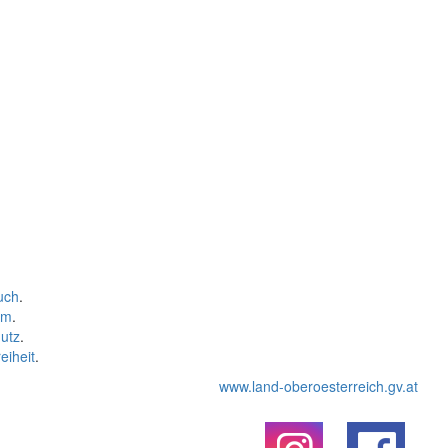
uch
.
um
.
utz
.
eiheit
.
www.land-oberoesterreich.gv.at