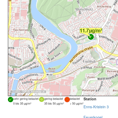
Quellen:
DORIS
,
basemap.at
Station
sehr gering belastet
gering belastet
belastet
0 bis 35 µg/m³
35 bis 50 µg/m³
> 50 µg/m³
Enns-Kristein 3
Feuerkogel