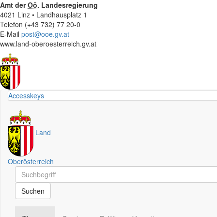
Amt der
Oö.
Landesregierung
4021 Linz • Landhausplatz 1
Telefon (+43 732) 77 20-0
E-Mail
post@ooe.gv.at
www.land-oberoesterreich.gv.at
Accesskeys
Land
Oberösterreich
Schnellsuche
Schnellsuche
Suchen