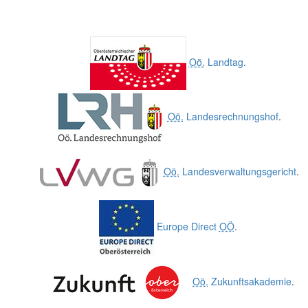
Oö.
Landtag
.
Oö.
Landesrechnungshof
.
Oö.
Landesverwaltungsgericht
.
Europe Direct
OÖ
.
Oö.
Zukunftsakademie
.