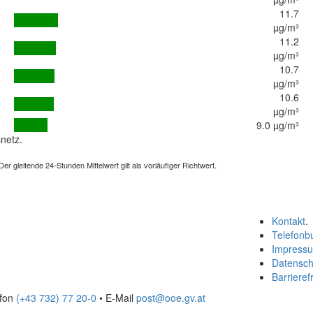
11.7
µg/m³
11.2
µg/m³
10.7
µg/m³
10.6
µg/m³
9.0 µg/m³
netz.
 gleitende 24-Stunden Mittelwert gilt als vorläufiger Richtwert.
Kontakt
.
Telefonb
Impress
Datensch
Barrierefr
efon
(+43 732) 77 20-0
• E-Mail
post@ooe.gv.at