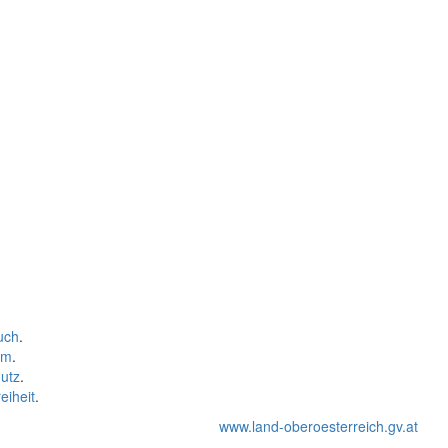
uch
.
um
.
utz
.
eiheit
.
www.land-oberoesterreich.gv.at