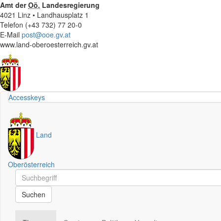
Amt der
Oö.
Landesregierung
4021 Linz • Landhausplatz 1
Telefon (+43 732) 77 20-0
E-Mail
post@ooe.gv.at
www.land-oberoesterreich.gv.at
Accesskeys
Land
Oberösterreich
Schnellsuche
Schnellsuche
Suchen