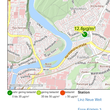
Quellen:
DORIS
,
basemap.at
Station
sehr gering belastet
gering belastet
belastet
0 bis 35 µg/m³
35 bis 50 µg/m³
> 50 µg/m³
Linz-Neue Welt
Enns-Kristein 3