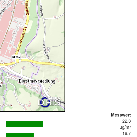
Messwert
22.3
µg/m³
16.7