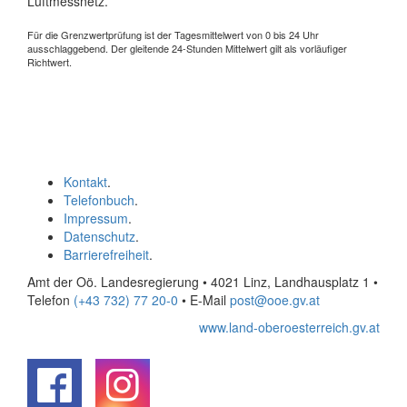
Luftmessnetz.
Für die Grenzwertprüfung ist der Tagesmittelwert von 0 bis 24 Uhr
ausschlaggebend. Der gleitende 24-Stunden Mittelwert gilt als vorläufiger
Richtwert.
Kontakt
.
Telefonbuch
.
Impressum
.
Datenschutz
.
Barrierefreiheit
.
Amt der Oö. Landesregierung • 4021 Linz, Landhausplatz 1
•
Telefon
(+43 732) 77 20-0
• E-Mail
post@ooe.gv.at
www.land-oberoesterreich.gv.at