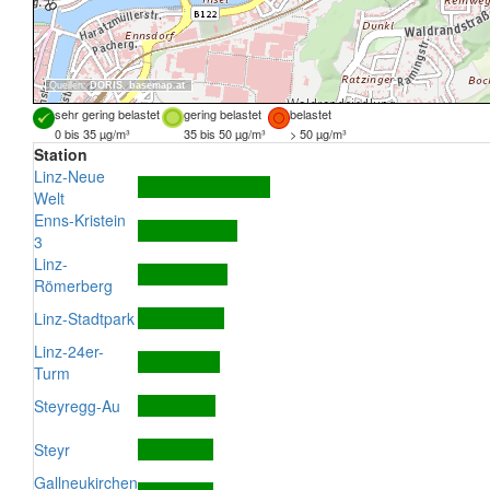
Quellen:
DORIS
,
basemap.at
sehr gering belastet
gering belastet
belastet
0 bis 35 µg/m³
35 bis 50 µg/m³
> 50 µg/m³
Station
Linz-Neue
Welt
Enns-Kristein
3
Linz-
Römerberg
Linz-Stadtpark
Linz-24er-
Turm
Steyregg-Au
Steyr
Gallneukirchen