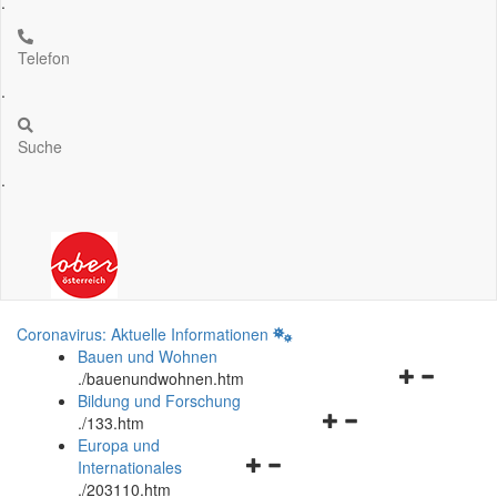
.
Telefon
.
Suche
.
Coronavirus: Aktuelle Informationen
Bauen und Wohnen
Navigationsm
.
/bauenundwohnen.htm
öffnen
Bildung und Forschung
Navigationsmenü
und
.
/133.htm
öffnen
schließen
Europa und
Navigationsmenü
und
Internationales
öffnen
schließen
.
/203110.htm