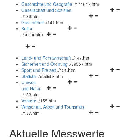
und
Geschichte und Geografie
.
/141017.htm
schließen
Navigationsm
Gesellschaft und Soziales
Navigationsmenü
öffnen
.
/139.htm
öffnen
und
Gesundheit
.
/141.htm
Navigationsmenü
und
schließen
Kultur
Navigationsmenü
öffnen
schließen
.
/kultur.htm
öffnen
und
Navigationsmenü
und
schließen
öffnen
schließen
Land- und Forstwirtschaft
.
/147.htm
und
Sicherheit und Ordnung
.
/89557.htm
schließen
Navigationsm
Sport und Freizeit
.
/151.htm
Navigationsmenü
öffnen
Statistik
.
/statistik.htm
Navigationsmenü
öffnen
und
Umwelt
Navigationsmenü
öffnen
und
schließen
und Natur
öffnen
und
schließen
.
/153.htm
und
schließen
Verkehr
.
/155.htm
schließen
Navigationsm
Wirtschaft, Arbeit und Tourismus
Navigationsmenü
öffnen
.
/157.htm
öffnen
und
und
schließen
Aktuelle Messwerte
schließen