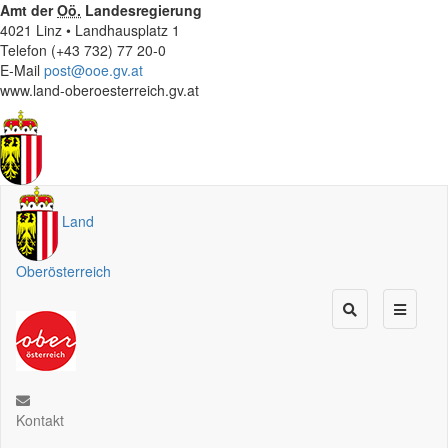
Amt der
Oö.
Landesregierung
4021 Linz • Landhausplatz 1
Telefon (+43 732) 77 20-0
E-Mail
post@ooe.gv.at
www.land-oberoesterreich.gv.at
Land
Oberösterreich
Kontakt