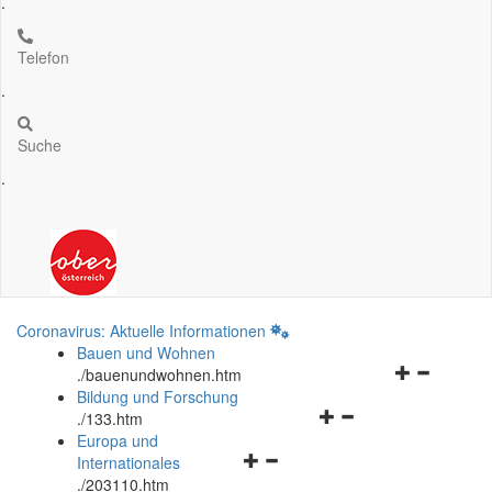
.
Telefon
.
Suche
.
Coronavirus: Aktuelle Informationen
Bauen und Wohnen
Navigationsm
.
/bauenundwohnen.htm
öffnen
Bildung und Forschung
Navigationsmenü
und
.
/133.htm
öffnen
schließen
Europa und
Navigationsmenü
und
Internationales
öffnen
schließen
.
/203110.htm