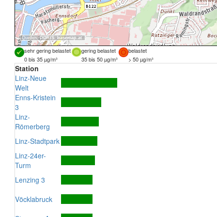
Quellen:
DORIS
,
basemap.at
sehr gering belastet
gering belastet
belastet
0 bis 35 µg/m³
35 bis 50 µg/m³
> 50 µg/m³
Station
Linz-Neue
Welt
Enns-Kristein
3
Linz-
Römerberg
Linz-Stadtpark
Linz-24er-
Turm
Lenzing 3
Vöcklabruck