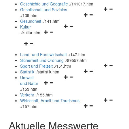
und
Geschichte und Geografie
.
/141017.htm
schließen
Navigationsm
Gesellschaft und Soziales
Navigationsmenü
öffnen
.
/139.htm
öffnen
und
Gesundheit
.
/141.htm
Navigationsmenü
und
schließen
Kultur
Navigationsmenü
öffnen
schließen
.
/kultur.htm
öffnen
und
Navigationsmenü
und
schließen
öffnen
schließen
Land- und Forstwirtschaft
.
/147.htm
und
Sicherheit und Ordnung
.
/89557.htm
schließen
Navigationsm
Sport und Freizeit
.
/151.htm
Navigationsmenü
öffnen
Statistik
.
/statistik.htm
Navigationsmenü
öffnen
und
Umwelt
Navigationsmenü
öffnen
und
schließen
und Natur
öffnen
und
schließen
.
/153.htm
und
schließen
Verkehr
.
/155.htm
schließen
Navigationsm
Wirtschaft, Arbeit und Tourismus
Navigationsmenü
öffnen
.
/157.htm
öffnen
und
und
schließen
Aktuelle Messwerte
schließen