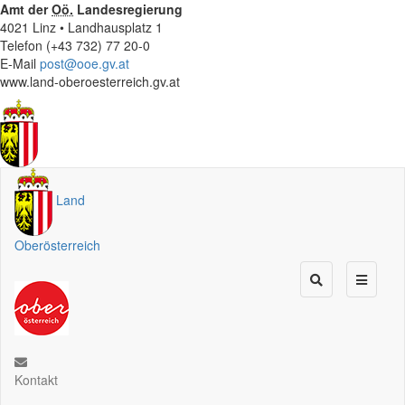
Amt der
Oö.
Landesregierung
4021 Linz • Landhausplatz 1
Telefon (+43 732) 77 20-0
E-Mail
post@ooe.gv.at
www.land-oberoesterreich.gv.at
Land
Oberösterreich
Kontakt