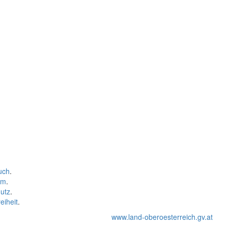
uch
.
um
.
utz
.
eiheit
.
www.land-oberoesterreich.gv.at