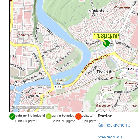
Quellen:
DORIS
,
basemap.at
Station
sehr gering belastet
gering belastet
belastet
0 bis 35 µg/m³
35 bis 50 µg/m³
> 50 µg/m³
Gallneukirchen 3
Steyregg-Au