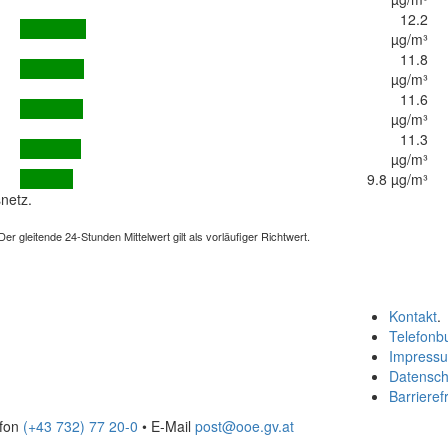
12.2
µg/m³
11.8
µg/m³
11.6
µg/m³
11.3
µg/m³
9.8 µg/m³
netz.
 gleitende 24-Stunden Mittelwert gilt als vorläufiger Richtwert.
Kontakt
.
Telefonb
Impress
Datensch
Barrierefr
efon
(+43 732) 77 20-0
• E-Mail
post@ooe.gv.at