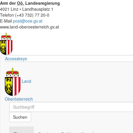
Amt der
Oö.
Landesregierung
4021 Linz • Landhausplatz 1
Telefon (+43 732) 77 20-0
E-Mail
post@ooe.gv.at
www.land-oberoesterreich.gv.at
Accesskeys
Land
Oberösterreich
Schnellsuche
Schnellsuche
Suchen