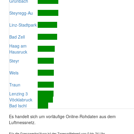
Grünbach
Steyregg-Au
Linz-Stadtpark
Bad Zell
Haag am
Hausruck
Steyr
Wels
Traun
Lenzing 3
Vöcklabruck
Bad Ischl
Es handelt sich um vorläufige Online-Rohdaten aus dem
Luftmessnetz.
Für die Grenzwertprüfung ist der Tagesmittelwert von 0 bis 24 Uhr