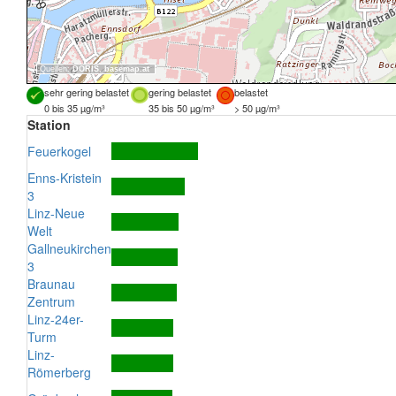
Quellen:
DORIS
,
basemap.at
sehr gering belastet
gering belastet
belastet
0 bis 35 µg/m³
35 bis 50 µg/m³
> 50 µg/m³
Station
Feuerkogel
Enns-Kristein
3
Linz-Neue
Welt
Gallneukirchen
3
Braunau
Zentrum
Linz-24er-
Turm
Linz-
Römerberg