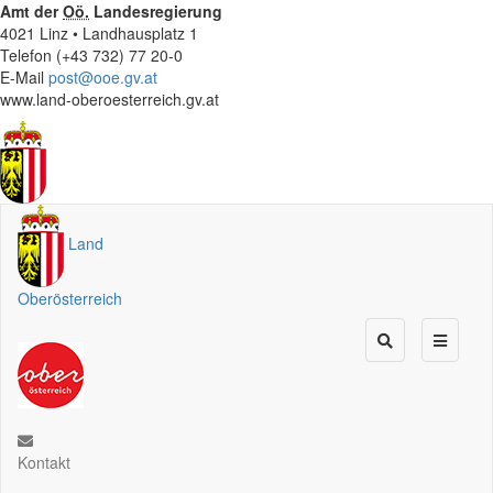
Amt der
Oö.
Landesregierung
4021 Linz • Landhausplatz 1
Telefon (+43 732) 77 20-0
E-Mail
post@ooe.gv.at
www.land-oberoesterreich.gv.at
Land
Oberösterreich
Kontakt