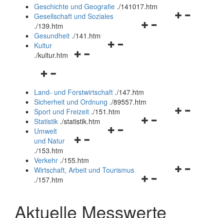
und
Geschichte und Geografie
.
/141017.htm
schließen
Navigationsm
Gesellschaft und Soziales
Navigationsmenü
öffnen
.
/139.htm
öffnen
und
Gesundheit
.
/141.htm
Navigationsmenü
und
schließen
Kultur
Navigationsmenü
öffnen
schließen
.
/kultur.htm
öffnen
und
Navigationsmenü
und
schließen
öffnen
schließen
Land- und Forstwirtschaft
.
/147.htm
und
Sicherheit und Ordnung
.
/89557.htm
schließen
Navigationsm
Sport und Freizeit
.
/151.htm
Navigationsmenü
öffnen
Statistik
.
/statistik.htm
Navigationsmenü
öffnen
und
Umwelt
Navigationsmenü
öffnen
und
schließen
und Natur
öffnen
und
schließen
.
/153.htm
und
schließen
Verkehr
.
/155.htm
schließen
Navigationsm
Wirtschaft, Arbeit und Tourismus
Navigationsmenü
öffnen
.
/157.htm
öffnen
und
und
schließen
Aktuelle Messwerte
schließen