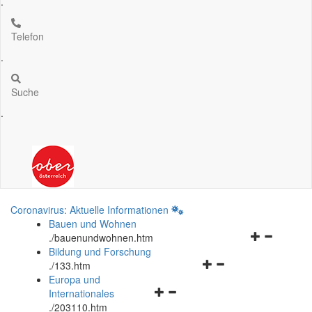
.
Telefon
.
Suche
.
Coronavirus: Aktuelle Informationen
Bauen und Wohnen
Navigationsm
.
/bauenundwohnen.htm
öffnen
Bildung und Forschung
Navigationsmenü
und
.
/133.htm
öffnen
schließen
Europa und
Navigationsmenü
und
Internationales
öffnen
schließen
.
/203110.htm