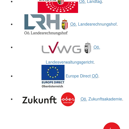
Oö.
Landtag
.
Oö.
Landesrechnungshof
.
Oö.
Landesverwaltungsgericht
.
Europe Direct
OÖ
.
Oö.
Zukunftsakademie
.