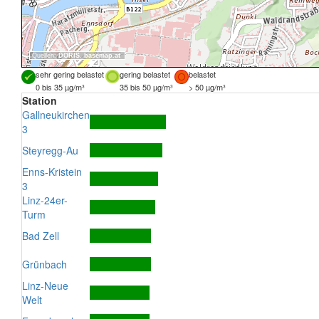
Quellen:
DORIS
,
basemap.at
sehr gering belastet
gering belastet
belastet
0 bis 35 µg/m³
35 bis 50 µg/m³
> 50 µg/m³
Station
Gallneukirchen
3
Steyregg-Au
Enns-Kristein
3
Linz-24er-
Turm
Bad Zell
Grünbach
Linz-Neue
Welt