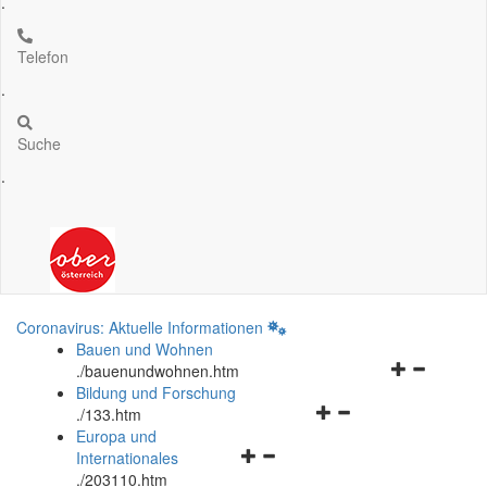
.
Telefon
.
Suche
.
Coronavirus: Aktuelle Informationen
Bauen und Wohnen
Navigationsm
.
/bauenundwohnen.htm
öffnen
Bildung und Forschung
Navigationsmenü
und
.
/133.htm
öffnen
schließen
Europa und
Navigationsmenü
und
Internationales
öffnen
schließen
.
/203110.htm