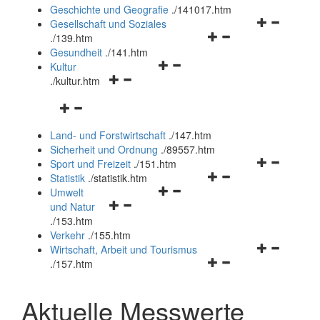
und
Geschichte und Geografie
.
/141017.htm
schließen
Navigationsm
Gesellschaft und Soziales
Navigationsmenü
öffnen
.
/139.htm
öffnen
und
Gesundheit
.
/141.htm
Navigationsmenü
und
schließen
Kultur
Navigationsmenü
öffnen
schließen
.
/kultur.htm
öffnen
und
Navigationsmenü
und
schließen
öffnen
schließen
Land- und Forstwirtschaft
.
/147.htm
und
Sicherheit und Ordnung
.
/89557.htm
schließen
Navigationsm
Sport und Freizeit
.
/151.htm
Navigationsmenü
öffnen
Statistik
.
/statistik.htm
Navigationsmenü
öffnen
und
Umwelt
Navigationsmenü
öffnen
und
schließen
und Natur
öffnen
und
schließen
.
/153.htm
und
schließen
Verkehr
.
/155.htm
schließen
Navigationsm
Wirtschaft, Arbeit und Tourismus
Navigationsmenü
öffnen
.
/157.htm
öffnen
und
und
schließen
Aktuelle Messwerte
schließen