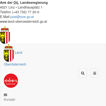
Amt der
Oö.
Landesregierung
4021 Linz • Landhausplatz 1
Telefon (+43 732) 77 20-0
E-Mail
post@ooe.gv.at
www.land-oberoesterreich.gv.at
Land
Oberösterreich
Kontakt