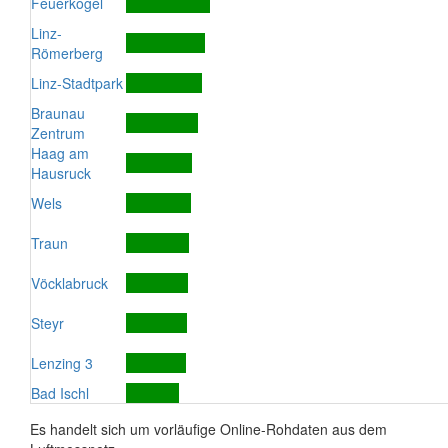
Feuerkogel
Linz-
Römerberg
Linz-Stadtpark
Braunau
Zentrum
Haag am
Hausruck
Wels
Traun
Vöcklabruck
Steyr
Lenzing 3
Bad Ischl
Es handelt sich um vorläufige Online-Rohdaten aus dem