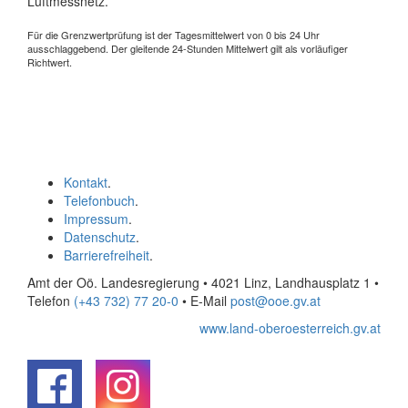
Luftmessnetz.
Für die Grenzwertprüfung ist der Tagesmittelwert von 0 bis 24 Uhr
ausschlaggebend. Der gleitende 24-Stunden Mittelwert gilt als vorläufiger
Richtwert.
Kontakt
.
Telefonbuch
.
Impressum
.
Datenschutz
.
Barrierefreiheit
.
Amt der Oö. Landesregierung • 4021 Linz, Landhausplatz 1
•
Telefon
(+43 732) 77 20-0
• E-Mail
post@ooe.gv.at
www.land-oberoesterreich.gv.at