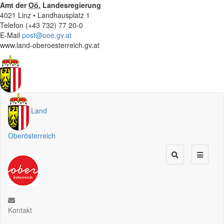
Amt der
Oö.
Landesregierung
4021 Linz • Landhausplatz 1
Telefon (+43 732) 77 20-0
E-Mail
post@ooe.gv.at
www.land-oberoesterreich.gv.at
Land
Oberösterreich
Kontakt