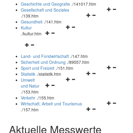
und
Geschichte und Geografie
.
/141017.htm
schließen
Navigationsm
Gesellschaft und Soziales
Navigationsmenü
öffnen
.
/139.htm
öffnen
und
Gesundheit
.
/141.htm
Navigationsmenü
und
schließen
Kultur
Navigationsmenü
öffnen
schließen
.
/kultur.htm
öffnen
und
Navigationsmenü
und
schließen
öffnen
schließen
Land- und Forstwirtschaft
.
/147.htm
und
Sicherheit und Ordnung
.
/89557.htm
schließen
Navigationsm
Sport und Freizeit
.
/151.htm
Navigationsmenü
öffnen
Statistik
.
/statistik.htm
Navigationsmenü
öffnen
und
Umwelt
Navigationsmenü
öffnen
und
schließen
und Natur
öffnen
und
schließen
.
/153.htm
und
schließen
Verkehr
.
/155.htm
schließen
Navigationsm
Wirtschaft, Arbeit und Tourismus
Navigationsmenü
öffnen
.
/157.htm
öffnen
und
und
schließen
Aktuelle Messwerte
schließen