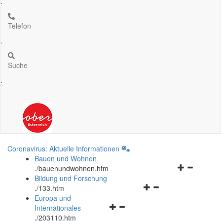
.
Telefon
.
Suche
.
Coronavirus: Aktuelle Informationen
Bauen und Wohnen
Navigationsm
.
/bauenundwohnen.htm
öffnen
Bildung und Forschung
Navigationsmenü
und
.
/133.htm
öffnen
schließen
Europa und
Navigationsmenü
und
Internationales
öffnen
schließen
.
/203110.htm