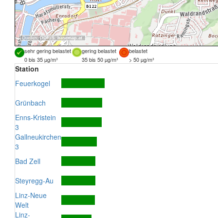
Quellen:
DORIS
,
basemap.at
sehr gering belastet
gering belastet
belastet
0 bis 35 µg/m³
35 bis 50 µg/m³
> 50 µg/m³
Station
Feuerkogel
Grünbach
Enns-Kristein
3
Gallneukirchen
3
Bad Zell
Steyregg-Au
Linz-Neue
Welt
Linz-