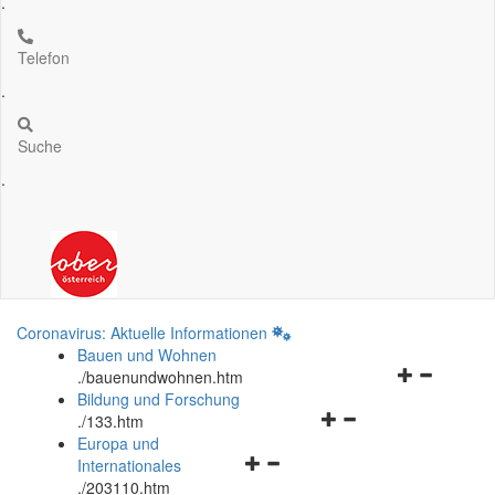
.
Telefon
.
Suche
.
Coronavirus: Aktuelle Informationen
Bauen und Wohnen
Navigationsm
.
/bauenundwohnen.htm
öffnen
Bildung und Forschung
Navigationsmenü
und
.
/133.htm
öffnen
schließen
Europa und
Navigationsmenü
und
Internationales
öffnen
schließen
.
/203110.htm