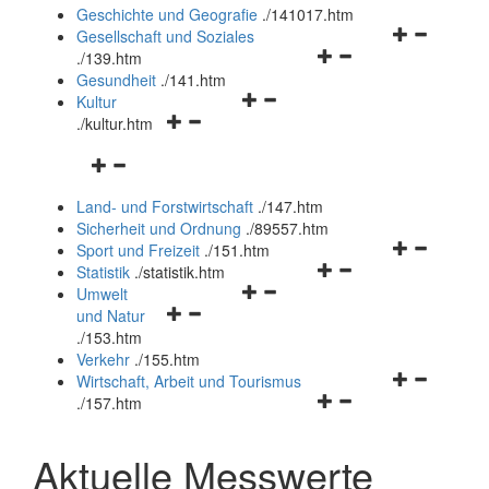
und
Geschichte und Geografie
.
/141017.htm
schließen
Navigationsm
Gesellschaft und Soziales
Navigationsmenü
öffnen
.
/139.htm
öffnen
und
Gesundheit
.
/141.htm
Navigationsmenü
und
schließen
Kultur
Navigationsmenü
öffnen
schließen
.
/kultur.htm
öffnen
und
Navigationsmenü
und
schließen
öffnen
schließen
Land- und Forstwirtschaft
.
/147.htm
und
Sicherheit und Ordnung
.
/89557.htm
schließen
Navigationsm
Sport und Freizeit
.
/151.htm
Navigationsmenü
öffnen
Statistik
.
/statistik.htm
Navigationsmenü
öffnen
und
Umwelt
Navigationsmenü
öffnen
und
schließen
und Natur
öffnen
und
schließen
.
/153.htm
und
schließen
Verkehr
.
/155.htm
schließen
Navigationsm
Wirtschaft, Arbeit und Tourismus
Navigationsmenü
öffnen
.
/157.htm
öffnen
und
und
schließen
Aktuelle Messwerte
schließen