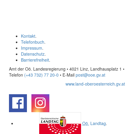
Kontakt
.
Telefonbuch
.
Impressum
.
Datenschutz
.
Barrierefreiheit
.
Amt der Oö. Landesregierung • 4021 Linz, Landhausplatz 1
•
Telefon
(+43 732) 77 20-0
• E-Mail
post@ooe.gv.at
www.land-oberoesterreich.gv.at
.
.
Oö.
Landtag
.