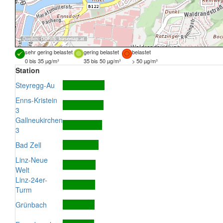
Quellen:
DORIS
,
basemap.at
sehr gering belastet
gering belastet
belastet
0 bis 35 µg/m³
35 bis 50 µg/m³
> 50 µg/m³
Station
Steyregg-Au
Enns-Kristein
3
Gallneukirchen
3
Bad Zell
Linz-Neue
Welt
Linz-24er-
Turm
Grünbach