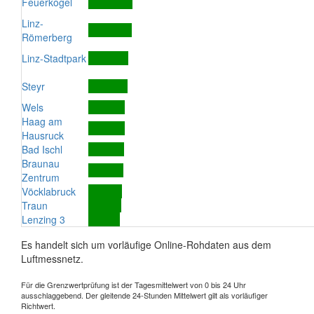
Feuerkogel
Linz-
Römerberg
Linz-Stadtpark
Steyr
Wels
Haag am
Hausruck
Bad Ischl
Braunau
Zentrum
Vöcklabruck
Traun
Lenzing 3
Es handelt sich um vorläufige Online-Rohdaten aus dem
Luftmessnetz.
Für die Grenzwertprüfung ist der Tagesmittelwert von 0 bis 24 Uhr
ausschlaggebend. Der gleitende 24-Stunden Mittelwert gilt als vorläufiger
Richtwert.