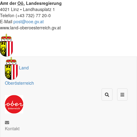
Amt der
Oö.
Landesregierung
4021 Linz • Landhausplatz 1
Telefon (+43 732) 77 20-0
E-Mail
post@ooe.gv.at
www.land-oberoesterreich.gv.at
Land
Oberösterreich
Kontakt