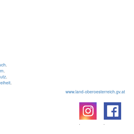
uch
.
um
.
utz
.
eiheit
.
www.land-oberoesterreich.gv.at
.
.