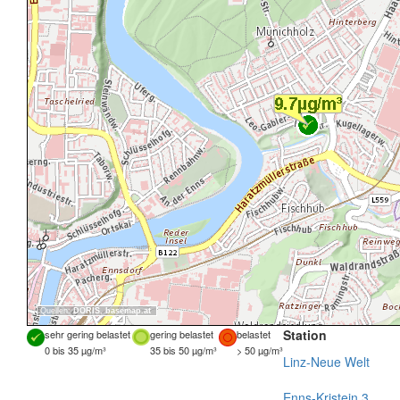
Quellen:
DORIS
,
basemap.at
Station
sehr gering belastet
gering belastet
belastet
0 bis 35 µg/m³
35 bis 50 µg/m³
> 50 µg/m³
Linz-Neue Welt
Enns-Kristein 3