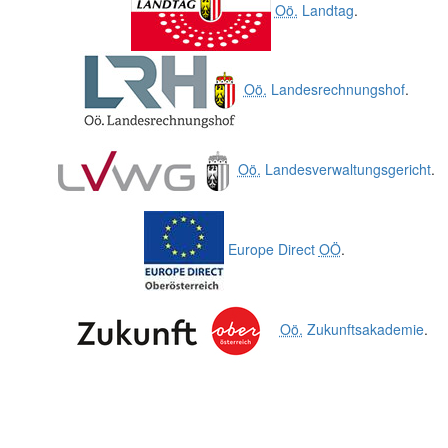
Oö.
Landtag
.
Oö.
Landesrechnungshof
.
Oö.
Landesverwaltungsgericht
.
Europe Direct
OÖ
.
Oö.
Zukunftsakademie
.