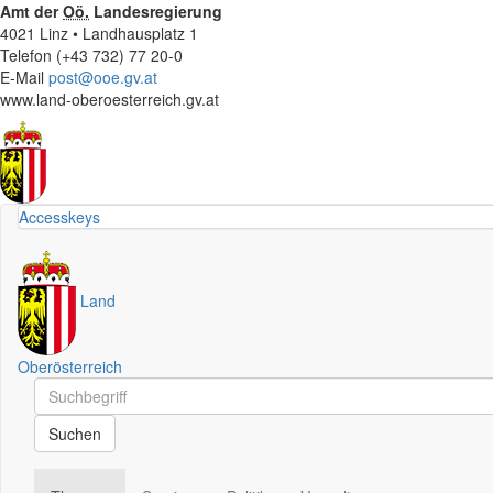
Amt der
Oö.
Landesregierung
4021 Linz • Landhausplatz 1
Telefon (+43 732) 77 20-0
E-Mail
post@ooe.gv.at
www.land-oberoesterreich.gv.at
Accesskeys
Land
Oberösterreich
Schnellsuche
Schnellsuche
Suchen