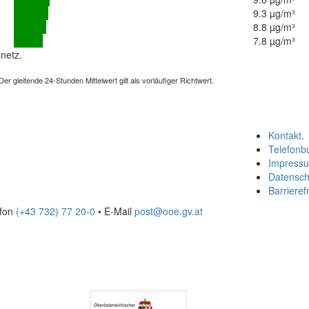
9.3 µg/m³
8.8 µg/m³
7.8 µg/m³
netz.
 gleitende 24-Stunden Mittelwert gilt als vorläufiger Richtwert.
Kontakt
.
Telefonb
Impress
Datensch
Barrierefr
efon
(+43 732) 77 20-0
• E-Mail
post@ooe.gv.at