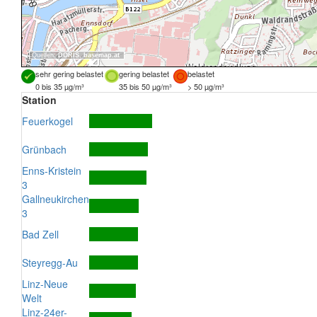
Quellen:
DORIS
,
basemap.at
sehr gering belastet
gering belastet
belastet
0 bis 35 µg/m³
35 bis 50 µg/m³
> 50 µg/m³
Station
Feuerkogel
Grünbach
Enns-Kristein
3
Gallneukirchen
3
Bad Zell
Steyregg-Au
Linz-Neue
Welt
Linz-24er-