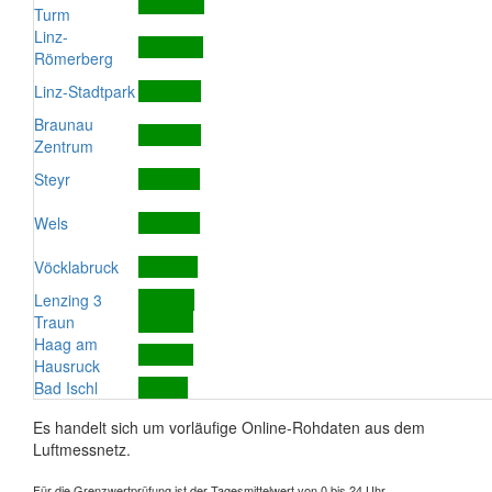
Turm
Linz-
Römerberg
Linz-Stadtpark
Braunau
Zentrum
Steyr
Wels
Vöcklabruck
Lenzing 3
Traun
Haag am
Hausruck
Bad Ischl
Es handelt sich um vorläufige Online-Rohdaten aus dem
Luftmessnetz.
Für die Grenzwertprüfung ist der Tagesmittelwert von 0 bis 24 Uhr