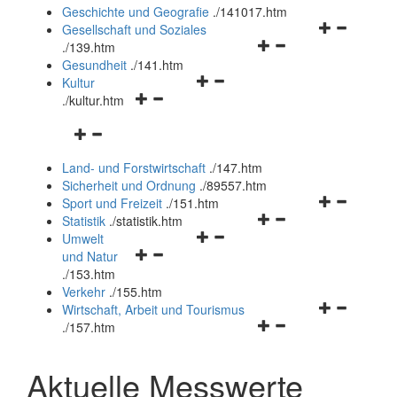
und
Geschichte und Geografie
.
/141017.htm
schließen
Navigationsm
Gesellschaft und Soziales
Navigationsmenü
öffnen
.
/139.htm
öffnen
und
Gesundheit
.
/141.htm
Navigationsmenü
und
schließen
Kultur
Navigationsmenü
öffnen
schließen
.
/kultur.htm
öffnen
und
Navigationsmenü
und
schließen
öffnen
schließen
Land- und Forstwirtschaft
.
/147.htm
und
Sicherheit und Ordnung
.
/89557.htm
schließen
Navigationsm
Sport und Freizeit
.
/151.htm
Navigationsmenü
öffnen
Statistik
.
/statistik.htm
Navigationsmenü
öffnen
und
Umwelt
Navigationsmenü
öffnen
und
schließen
und Natur
öffnen
und
schließen
.
/153.htm
und
schließen
Verkehr
.
/155.htm
schließen
Navigationsm
Wirtschaft, Arbeit und Tourismus
Navigationsmenü
öffnen
.
/157.htm
öffnen
und
und
schließen
Aktuelle Messwerte
schließen