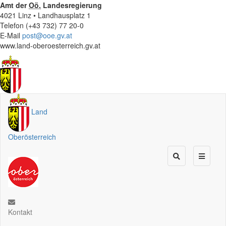
Amt der
Oö.
Landesregierung
4021 Linz • Landhausplatz 1
Telefon (+43 732) 77 20-0
E-Mail
post@ooe.gv.at
www.land-oberoesterreich.gv.at
Land
Oberösterreich
Kontakt