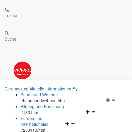
.
Telefon
.
Suche
.
Coronavirus: Aktuelle Informationen
Bauen und Wohnen
Navigationsm
.
/bauenundwohnen.htm
öffnen
Bildung und Forschung
Navigationsmenü
und
.
/133.htm
öffnen
schließen
Europa und
Navigationsmenü
und
Internationales
öffnen
schließen
.
/203110.htm