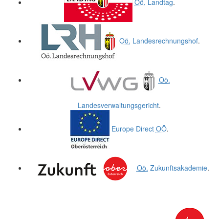
Oö.
Landtag
.
Oö.
Landesrechnungshof
.
Oö.
Landesverwaltungsgericht
.
Europe Direct
OÖ
.
Oö.
Zukunftsakademie
.