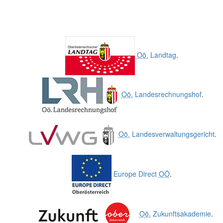
Oö.
Landtag
.
Oö.
Landesrechnungshof
.
Oö.
Landesverwaltungsgericht
.
Europe Direct
OÖ
.
Oö.
Zukunftsakademie
.