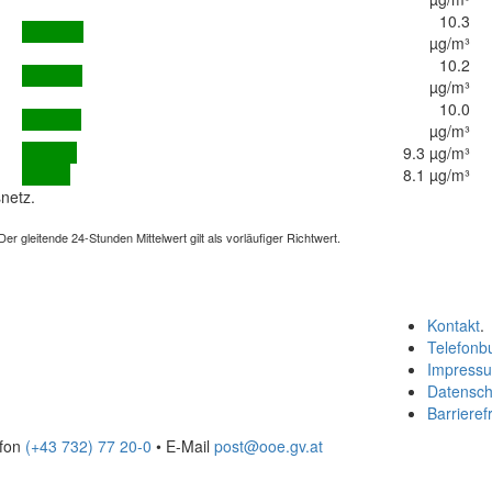
10.3
µg/m³
10.2
µg/m³
10.0
µg/m³
9.3 µg/m³
8.1 µg/m³
netz.
 gleitende 24-Stunden Mittelwert gilt als vorläufiger Richtwert.
Kontakt
.
Telefonb
Impress
Datensch
Barrierefr
efon
(+43 732) 77 20-0
• E-Mail
post@ooe.gv.at