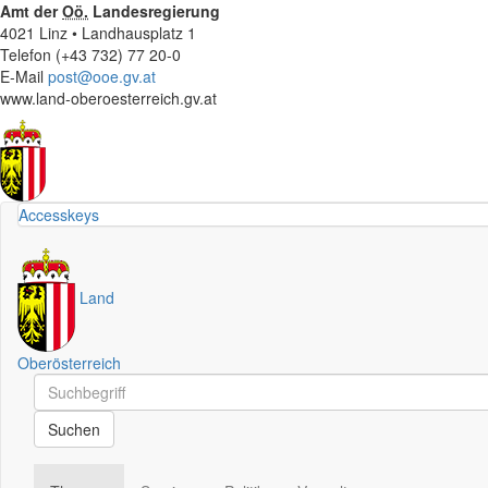
Amt der
Oö.
Landesregierung
4021 Linz • Landhausplatz 1
Telefon (+43 732) 77 20-0
E-Mail
post@ooe.gv.at
www.land-oberoesterreich.gv.at
Accesskeys
Land
Oberösterreich
Schnellsuche
Schnellsuche
Suchen