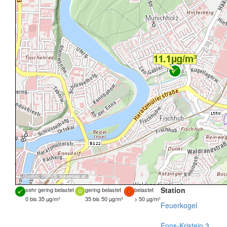
Quellen:
DORIS
,
basemap.at
Station
sehr gering belastet
gering belastet
belastet
0 bis 35 µg/m³
35 bis 50 µg/m³
> 50 µg/m³
Feuerkogel
Enns-Kristein 3