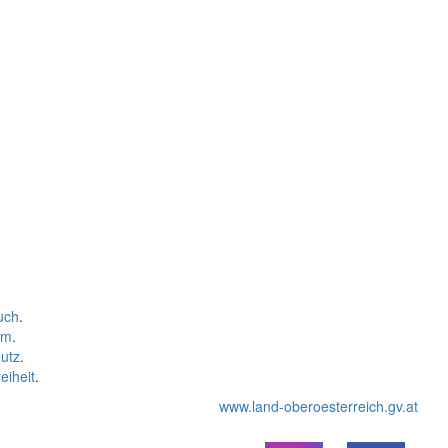
uch
.
um
.
utz
.
eiheit
.
www.land-oberoesterreich.gv.at