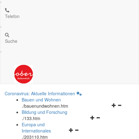
.
Telefon
.
Suche
.
Coronavirus: Aktuelle Informationen
Bauen und Wohnen
Navigationsm
.
/bauenundwohnen.htm
öffnen
Bildung und Forschung
Navigationsmenü
und
.
/133.htm
öffnen
schließen
Europa und
Navigationsmenü
und
Internationales
öffnen
schließen
.
/203110.htm