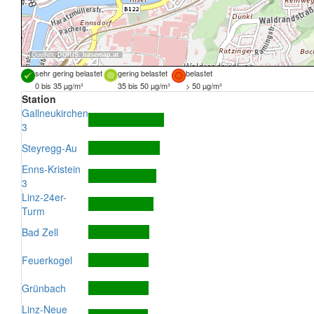
Quellen:
DORIS
,
basemap.at
sehr gering belastet
gering belastet
belastet
0 bis 35 µg/m³
35 bis 50 µg/m³
> 50 µg/m³
Station
Gallneukirchen
3
Steyregg-Au
Enns-Kristein
3
Linz-24er-
Turm
Bad Zell
Feuerkogel
Grünbach
Linz-Neue