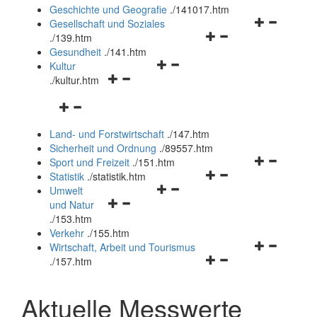
und
Geschichte und Geografie
.
/141017.htm
schließen
Navigationsm
Gesellschaft und Soziales
Navigationsmenü
öffnen
.
/139.htm
öffnen
und
Gesundheit
.
/141.htm
Navigationsmenü
und
schließen
Kultur
Navigationsmenü
öffnen
schließen
.
/kultur.htm
öffnen
und
Navigationsmenü
und
schließen
öffnen
schließen
Land- und Forstwirtschaft
.
/147.htm
und
Sicherheit und Ordnung
.
/89557.htm
schließen
Navigationsm
Sport und Freizeit
.
/151.htm
Navigationsmenü
öffnen
Statistik
.
/statistik.htm
Navigationsmenü
öffnen
und
Umwelt
Navigationsmenü
öffnen
und
schließen
und Natur
öffnen
und
schließen
.
/153.htm
und
schließen
Verkehr
.
/155.htm
schließen
Navigationsm
Wirtschaft, Arbeit und Tourismus
Navigationsmenü
öffnen
.
/157.htm
öffnen
und
und
schließen
Aktuelle Messwerte
schließen