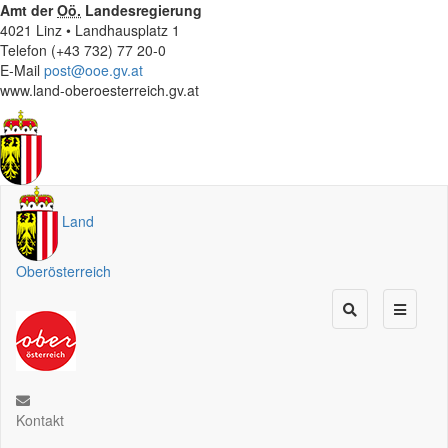
Amt der
Oö.
Landesregierung
4021 Linz • Landhausplatz 1
Telefon (+43 732) 77 20-0
E-Mail
post@ooe.gv.at
www.land-oberoesterreich.gv.at
Land
Oberösterreich
Kontakt