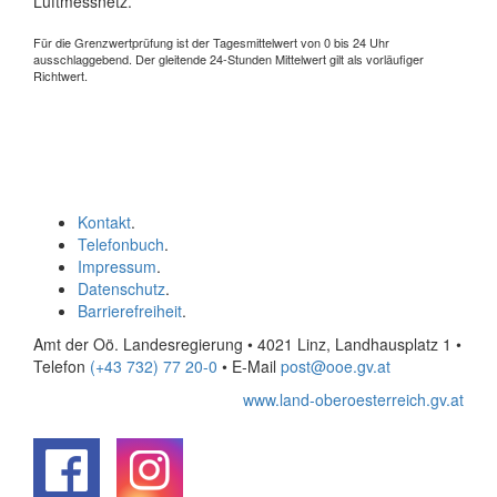
Luftmessnetz.
Für die Grenzwertprüfung ist der Tagesmittelwert von 0 bis 24 Uhr
ausschlaggebend. Der gleitende 24-Stunden Mittelwert gilt als vorläufiger
Richtwert.
Kontakt
.
Telefonbuch
.
Impressum
.
Datenschutz
.
Barrierefreiheit
.
Amt der Oö. Landesregierung • 4021 Linz, Landhausplatz 1
•
Telefon
(+43 732) 77 20-0
• E-Mail
post@ooe.gv.at
www.land-oberoesterreich.gv.at