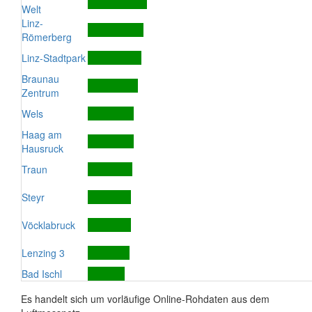
Welt
Linz-
Römerberg
Linz-Stadtpark
Braunau
Zentrum
Wels
Haag am
Hausruck
Traun
Steyr
Vöcklabruck
Lenzing 3
Bad Ischl
Es handelt sich um vorläufige Online-Rohdaten aus dem