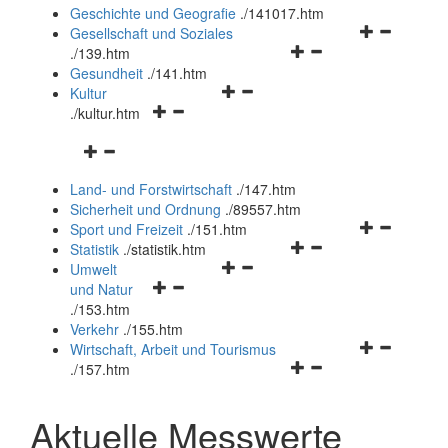
und
Geschichte und Geografie
.
/141017.htm
schließen
Navigationsm
Gesellschaft und Soziales
Navigationsmenü
öffnen
.
/139.htm
öffnen
und
Gesundheit
.
/141.htm
Navigationsmenü
und
schließen
Kultur
Navigationsmenü
öffnen
schließen
.
/kultur.htm
öffnen
und
Navigationsmenü
und
schließen
öffnen
schließen
Land- und Forstwirtschaft
.
/147.htm
und
Sicherheit und Ordnung
.
/89557.htm
schließen
Navigationsm
Sport und Freizeit
.
/151.htm
Navigationsmenü
öffnen
Statistik
.
/statistik.htm
Navigationsmenü
öffnen
und
Umwelt
Navigationsmenü
öffnen
und
schließen
und Natur
öffnen
und
schließen
.
/153.htm
und
schließen
Verkehr
.
/155.htm
schließen
Navigationsm
Wirtschaft, Arbeit und Tourismus
Navigationsmenü
öffnen
.
/157.htm
öffnen
und
und
schließen
Aktuelle Messwerte
schließen