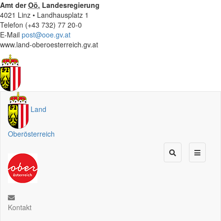
Amt der
Oö.
Landesregierung
4021 Linz • Landhausplatz 1
Telefon (+43 732) 77 20-0
E-Mail
post@ooe.gv.at
www.land-oberoesterreich.gv.at
Land
Oberösterreich
Kontakt