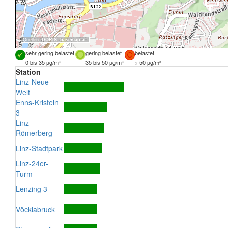
Quellen:
DORIS
,
basemap.at
sehr gering belastet
gering belastet
belastet
0 bis 35 µg/m³
35 bis 50 µg/m³
> 50 µg/m³
Station
Linz-Neue
Welt
Enns-Kristein
3
Linz-
Römerberg
Linz-Stadtpark
Linz-24er-
Turm
Lenzing 3
Vöcklabruck