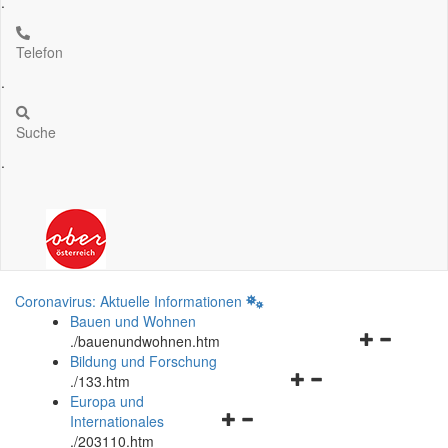
.
Telefon
.
Suche
.
Coronavirus: Aktuelle Informationen
Bauen und Wohnen
Navigationsm
.
/bauenundwohnen.htm
öffnen
Bildung und Forschung
Navigationsmenü
und
.
/133.htm
öffnen
schließen
Europa und
Navigationsmenü
und
Internationales
öffnen
schließen
.
/203110.htm