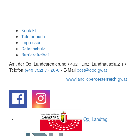
Kontakt
.
Telefonbuch
.
Impressum
.
Datenschutz
.
Barrierefreiheit
.
Amt der Oö. Landesregierung • 4021 Linz, Landhausplatz 1
•
Telefon
(+43 732) 77 20-0
• E-Mail
post@ooe.gv.at
www.land-oberoesterreich.gv.at
.
.
Oö.
Landtag
.