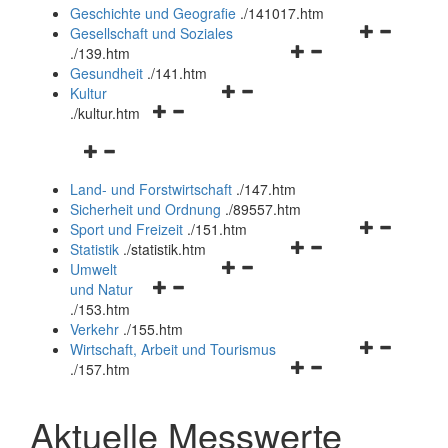
und
Geschichte und Geografie
.
/141017.htm
schließen
Navigationsm
Gesellschaft und Soziales
Navigationsmenü
öffnen
.
/139.htm
öffnen
und
Gesundheit
.
/141.htm
Navigationsmenü
und
schließen
Kultur
Navigationsmenü
öffnen
schließen
.
/kultur.htm
öffnen
und
Navigationsmenü
und
schließen
öffnen
schließen
Land- und Forstwirtschaft
.
/147.htm
und
Sicherheit und Ordnung
.
/89557.htm
schließen
Navigationsm
Sport und Freizeit
.
/151.htm
Navigationsmenü
öffnen
Statistik
.
/statistik.htm
Navigationsmenü
öffnen
und
Umwelt
Navigationsmenü
öffnen
und
schließen
und Natur
öffnen
und
schließen
.
/153.htm
und
schließen
Verkehr
.
/155.htm
schließen
Navigationsm
Wirtschaft, Arbeit und Tourismus
Navigationsmenü
öffnen
.
/157.htm
öffnen
und
und
schließen
Aktuelle Messwerte
schließen