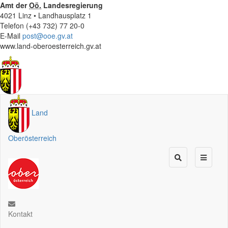
Amt der
Oö.
Landesregierung
4021 Linz • Landhausplatz 1
Telefon (+43 732) 77 20-0
E-Mail
post@ooe.gv.at
www.land-oberoesterreich.gv.at
Land
Oberösterreich
Kontakt