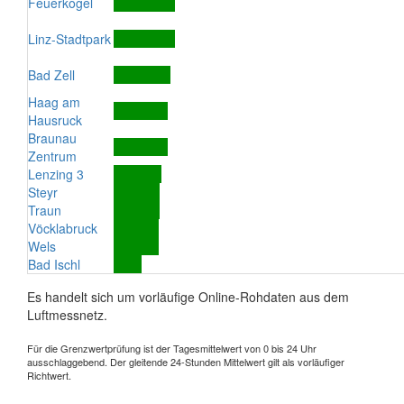
Feuerkogel
Linz-Stadtpark
Bad Zell
Haag am
Hausruck
Braunau
Zentrum
Lenzing 3
Steyr
Traun
Vöcklabruck
Wels
Bad Ischl
Es handelt sich um vorläufige Online-Rohdaten aus dem
Luftmessnetz.
Für die Grenzwertprüfung ist der Tagesmittelwert von 0 bis 24 Uhr
ausschlaggebend. Der gleitende 24-Stunden Mittelwert gilt als vorläufiger
Richtwert.