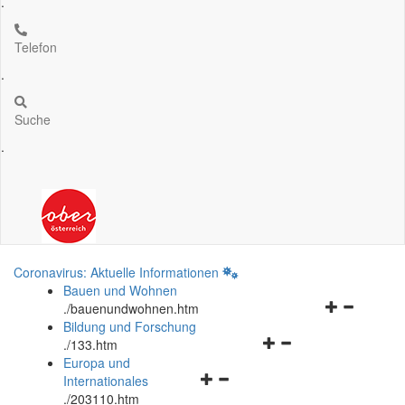
.
Telefon
.
Suche
.
Coronavirus: Aktuelle Informationen
Bauen und Wohnen
Navigationsm
.
/bauenundwohnen.htm
öffnen
Bildung und Forschung
Navigationsmenü
und
.
/133.htm
öffnen
schließen
Europa und
Navigationsmenü
und
Internationales
öffnen
schließen
.
/203110.htm