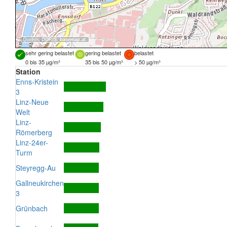
Quellen:
DORIS
,
basemap.at
sehr gering belastet
gering belastet
belastet
0 bis 35 µg/m³
35 bis 50 µg/m³
> 50 µg/m³
Station
Enns-Kristein
3
Linz-Neue
Welt
Linz-
Römerberg
Linz-24er-
Turm
Steyregg-Au
Gallneukirchen
3
Grünbach