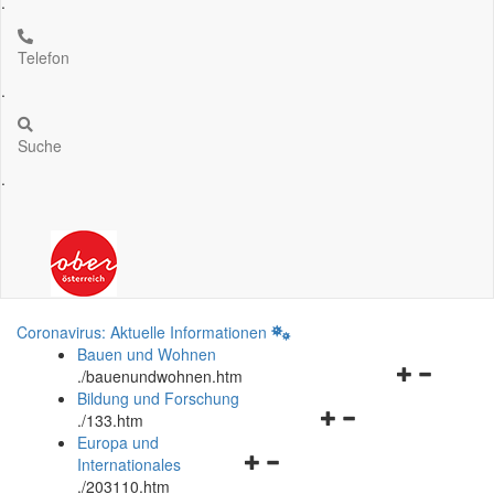
.
Telefon
.
Suche
.
Coronavirus: Aktuelle Informationen
Bauen und Wohnen
Navigationsm
.
/bauenundwohnen.htm
öffnen
Bildung und Forschung
Navigationsmenü
und
.
/133.htm
öffnen
schließen
Europa und
Navigationsmenü
und
Internationales
öffnen
schließen
.
/203110.htm