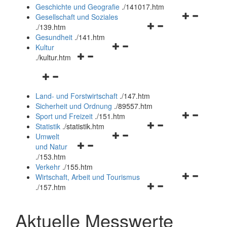
und
Geschichte und Geografie
.
/141017.htm
schließen
Navigationsm
Gesellschaft und Soziales
Navigationsmenü
öffnen
.
/139.htm
öffnen
und
Gesundheit
.
/141.htm
Navigationsmenü
und
schließen
Kultur
Navigationsmenü
öffnen
schließen
.
/kultur.htm
öffnen
und
Navigationsmenü
und
schließen
öffnen
schließen
Land- und Forstwirtschaft
.
/147.htm
und
Sicherheit und Ordnung
.
/89557.htm
schließen
Navigationsm
Sport und Freizeit
.
/151.htm
Navigationsmenü
öffnen
Statistik
.
/statistik.htm
Navigationsmenü
öffnen
und
Umwelt
Navigationsmenü
öffnen
und
schließen
und Natur
öffnen
und
schließen
.
/153.htm
und
schließen
Verkehr
.
/155.htm
schließen
Navigationsm
Wirtschaft, Arbeit und Tourismus
Navigationsmenü
öffnen
.
/157.htm
öffnen
und
und
schließen
Aktuelle Messwerte
schließen