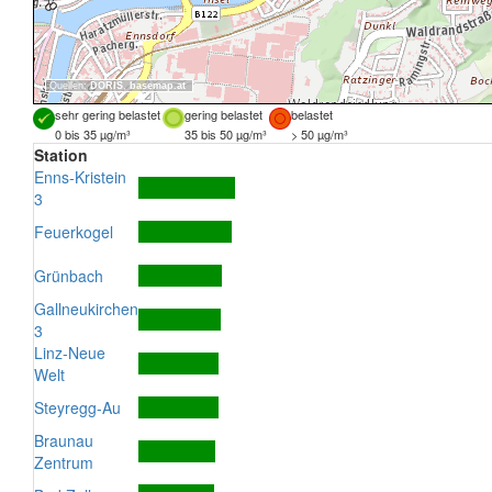
Quellen:
DORIS
,
basemap.at
sehr gering belastet
gering belastet
belastet
0 bis 35 µg/m³
35 bis 50 µg/m³
> 50 µg/m³
Station
Enns-Kristein
3
Feuerkogel
Grünbach
Gallneukirchen
3
Linz-Neue
Welt
Steyregg-Au
Braunau
Zentrum