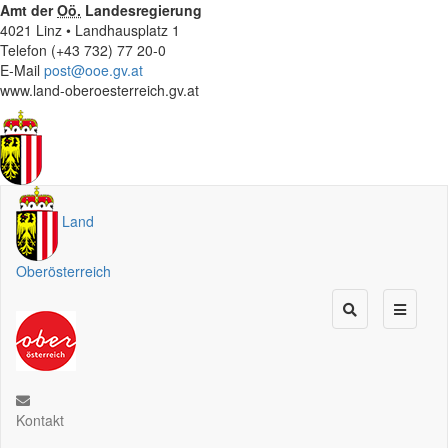
Amt der
Oö.
Landesregierung
4021 Linz • Landhausplatz 1
Telefon (+43 732) 77 20-0
E-Mail
post@ooe.gv.at
www.land-oberoesterreich.gv.at
Land
Oberösterreich
Kontakt