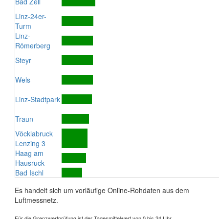
Bad Zell
Linz-24er-
Turm
Linz-
Römerberg
Steyr
Wels
Linz-Stadtpark
Traun
Vöcklabruck
Lenzing 3
Haag am
Hausruck
Bad Ischl
Es handelt sich um vorläufige Online-Rohdaten aus dem
Luftmessnetz.
Für die Grenzwertprüfung ist der Tagesmittelwert von 0 bis 24 Uhr