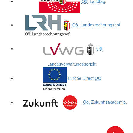
Oö.
Landtag
.
Oö.
Landesrechnungshof
.
Oö.
Landesverwaltungsgericht
.
Europe Direct
OÖ
.
Oö.
Zukunftsakademie
.