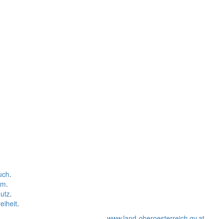
uch
.
um
.
utz
.
eiheit
.
www.land-oberoesterreich.gv.at