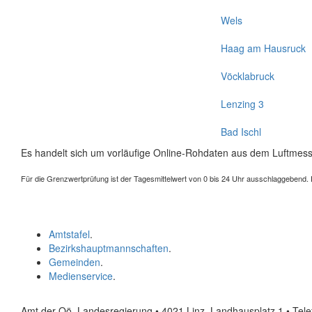
Wels
Haag am Hausruck
Vöcklabruck
Lenzing 3
Bad Ischl
Es handelt sich um vorläufige Online-Rohdaten aus dem Luftmess
Für die Grenzwertprüfung ist der Tagesmittelwert von 0 bis 24 Uhr ausschlaggebend. Der
Amtstafel
.
Bezirkshauptmannschaften
.
Gemeinden
.
Medienservice
.
Amt der Oö. Landesregierung • 4021 Linz, Landhausplatz 1
• Tel