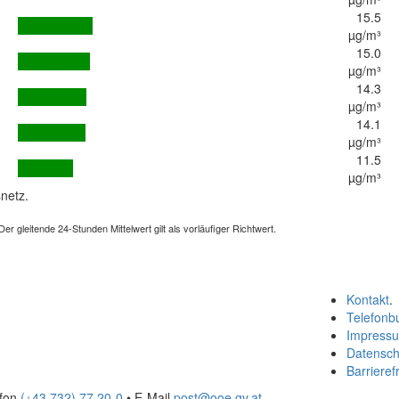
15.5
µg/m³
15.0
µg/m³
14.3
µg/m³
14.1
µg/m³
11.5
µg/m³
netz.
 gleitende 24-Stunden Mittelwert gilt als vorläufiger Richtwert.
Kontakt
.
Telefonb
Impress
Datensch
Barrierefr
efon
(+43 732) 77 20-0
• E-Mail
post@ooe.gv.at