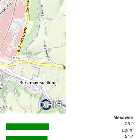
Messwert
25.2
µg/m³
24.4