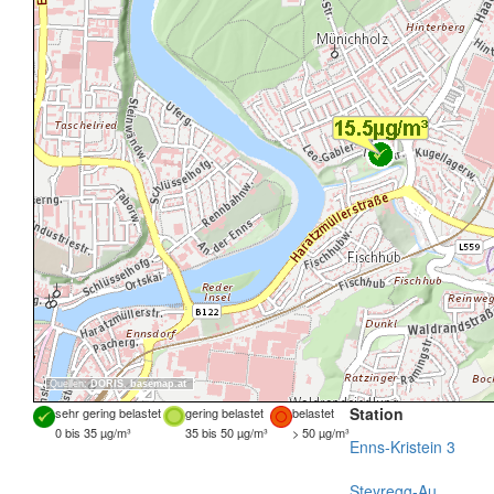
Quellen:
DORIS
,
basemap.at
Station
sehr gering belastet
gering belastet
belastet
0 bis 35 µg/m³
35 bis 50 µg/m³
> 50 µg/m³
Enns-Kristein 3
Steyregg-Au