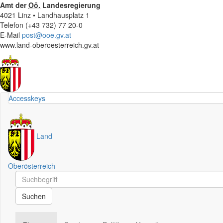
Amt der
Oö.
Landesregierung
4021 Linz • Landhausplatz 1
Telefon (+43 732) 77 20-0
E-Mail
post@ooe.gv.at
www.land-oberoesterreich.gv.at
Accesskeys
Land
Oberösterreich
Schnellsuche
Schnellsuche
Suchen