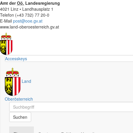
Amt der
Oö.
Landesregierung
4021 Linz • Landhausplatz 1
Telefon (+43 732) 77 20-0
E-Mail
post@ooe.gv.at
www.land-oberoesterreich.gv.at
Accesskeys
Land
Oberösterreich
Schnellsuche
Schnellsuche
Suchen