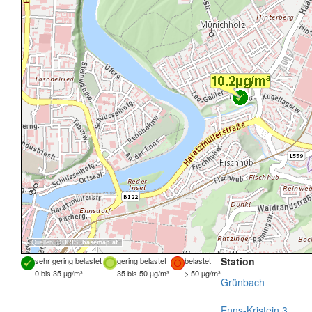
Quellen:
DORIS
,
basemap.at
Station
sehr gering belastet
gering belastet
belastet
0 bis 35 µg/m³
35 bis 50 µg/m³
> 50 µg/m³
Grünbach
Enns-Kristein 3