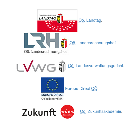
Oö.
Landtag
.
Oö.
Landesrechnungshof
.
Oö.
Landesverwaltungsgericht
.
Europe Direct
OÖ
.
Oö.
Zukunftsakademie
.