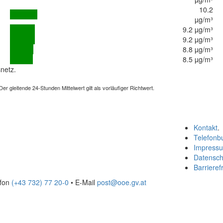
10.2
µg/m³
9.2 µg/m³
9.2 µg/m³
8.8 µg/m³
8.5 µg/m³
netz.
 gleitende 24-Stunden Mittelwert gilt als vorläufiger Richtwert.
Kontakt
.
Telefonb
Impress
Datensch
Barrierefr
efon
(+43 732) 77 20-0
• E-Mail
post@ooe.gv.at