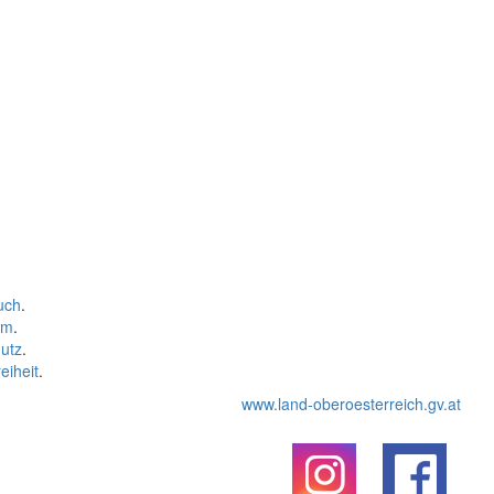
uch
.
um
.
utz
.
eiheit
.
www.land-oberoesterreich.gv.at