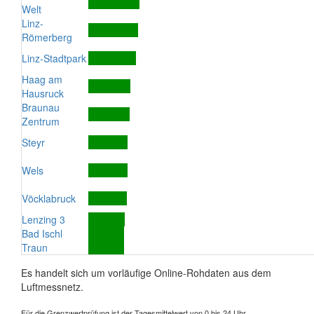
Welt
Linz-
Römerberg
Linz-Stadtpark
Haag am
Hausruck
Braunau
Zentrum
Steyr
Wels
Vöcklabruck
Lenzing 3
Bad Ischl
Traun
Es handelt sich um vorläufige Online-Rohdaten aus dem
Luftmessnetz.
Für die Grenzwertprüfung ist der Tagesmittelwert von 0 bis 24 Uhr