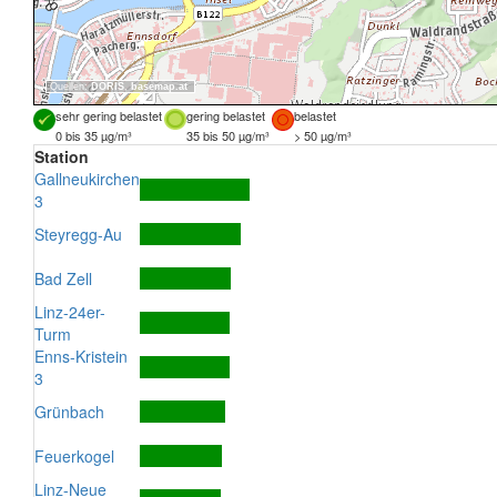
Quellen:
DORIS
,
basemap.at
sehr gering belastet
gering belastet
belastet
0 bis 35 µg/m³
35 bis 50 µg/m³
> 50 µg/m³
Station
Gallneukirchen
3
Steyregg-Au
Bad Zell
Linz-24er-
Turm
Enns-Kristein
3
Grünbach
Feuerkogel
Linz-Neue