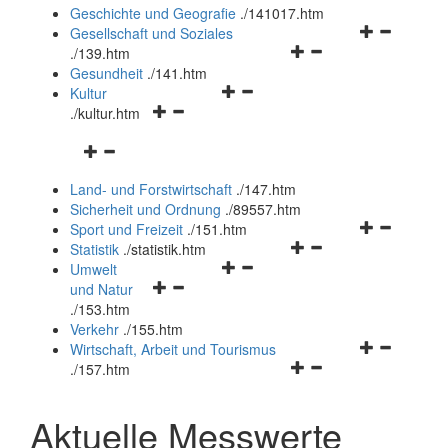
und
Geschichte und Geografie
.
/141017.htm
schließen
Navigationsm
Gesellschaft und Soziales
Navigationsmenü
öffnen
.
/139.htm
öffnen
und
Gesundheit
.
/141.htm
Navigationsmenü
und
schließen
Kultur
Navigationsmenü
öffnen
schließen
.
/kultur.htm
öffnen
und
Navigationsmenü
und
schließen
öffnen
schließen
Land- und Forstwirtschaft
.
/147.htm
und
Sicherheit und Ordnung
.
/89557.htm
schließen
Navigationsm
Sport und Freizeit
.
/151.htm
Navigationsmenü
öffnen
Statistik
.
/statistik.htm
Navigationsmenü
öffnen
und
Umwelt
Navigationsmenü
öffnen
und
schließen
und Natur
öffnen
und
schließen
.
/153.htm
und
schließen
Verkehr
.
/155.htm
schließen
Navigationsm
Wirtschaft, Arbeit und Tourismus
Navigationsmenü
öffnen
.
/157.htm
öffnen
und
und
schließen
Aktuelle Messwerte
schließen