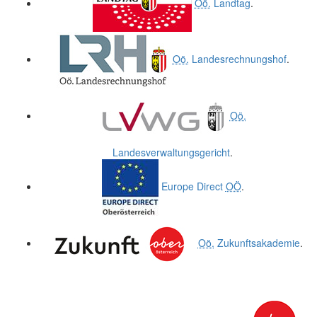
Oö.
Landtag
.
Oö.
Landesrechnungshof
.
Oö.
Landesverwaltungsgericht
.
Europe Direct
OÖ
.
Oö.
Zukunftsakademie
.