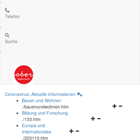
.
Telefon
.
Suche
.
Coronavirus: Aktuelle Informationen
Bauen und Wohnen
Navigationsm
.
/bauenundwohnen.htm
öffnen
Bildung und Forschung
Navigationsmenü
und
.
/133.htm
öffnen
schließen
Europa und
Navigationsmenü
und
Internationales
öffnen
schließen
.
/203110.htm