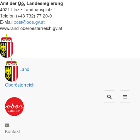
Amt der
Oö.
Landesregierung
4021 Linz • Landhausplatz 1
Telefon (+43 732) 77 20-0
E-Mail
post@ooe.gv.at
www.land-oberoesterreich.gv.at
Land
Oberösterreich
Kontakt