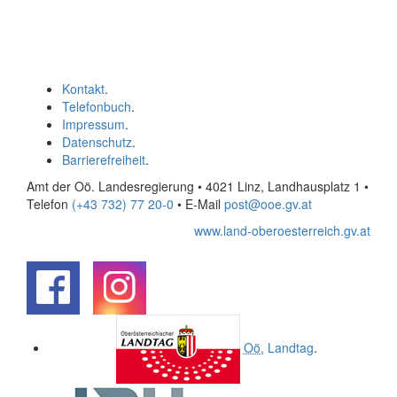
Kontakt
.
Telefonbuch
.
Impressum
.
Datenschutz
.
Barrierefreiheit
.
Amt der Oö. Landesregierung • 4021 Linz, Landhausplatz 1
•
Telefon
(+43 732) 77 20-0
• E-Mail
post@ooe.gv.at
www.land-oberoesterreich.gv.at
.
.
Oö.
Landtag
.