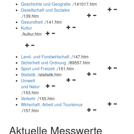
und
Geschichte und Geografie
.
/141017.htm
schließen
Navigationsm
Gesellschaft und Soziales
Navigationsmenü
öffnen
.
/139.htm
öffnen
und
Gesundheit
.
/141.htm
Navigationsmenü
und
schließen
Kultur
Navigationsmenü
öffnen
schließen
.
/kultur.htm
öffnen
und
Navigationsmenü
und
schließen
öffnen
schließen
Land- und Forstwirtschaft
.
/147.htm
und
Sicherheit und Ordnung
.
/89557.htm
schließen
Navigationsm
Sport und Freizeit
.
/151.htm
Navigationsmenü
öffnen
Statistik
.
/statistik.htm
Navigationsmenü
öffnen
und
Umwelt
Navigationsmenü
öffnen
und
schließen
und Natur
öffnen
und
schließen
.
/153.htm
und
schließen
Verkehr
.
/155.htm
schließen
Navigationsm
Wirtschaft, Arbeit und Tourismus
Navigationsmenü
öffnen
.
/157.htm
öffnen
und
und
schließen
Aktuelle Messwerte
schließen