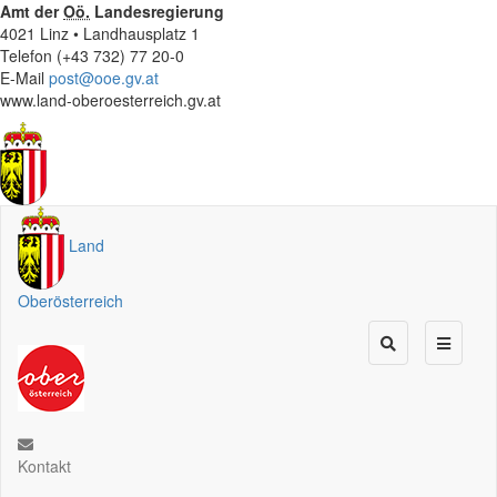
Amt der
Oö.
Landesregierung
4021 Linz • Landhausplatz 1
Telefon (+43 732) 77 20-0
E-Mail
post@ooe.gv.at
www.land-oberoesterreich.gv.at
Land
Oberösterreich
Kontakt