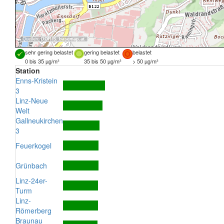
Quellen:
DORIS
,
basemap.at
sehr gering belastet
gering belastet
belastet
0 bis 35 µg/m³
35 bis 50 µg/m³
> 50 µg/m³
Station
Enns-Kristein
3
Linz-Neue
Welt
Gallneukirchen
3
Feuerkogel
Grünbach
Linz-24er-
Turm
Linz-
Römerberg
Braunau