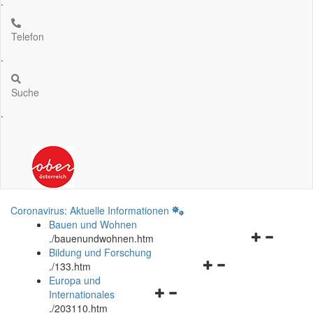
.
Telefon
.
Suche
.
Coronavirus: Aktuelle Informationen
Bauen und Wohnen
Navigationsm
.
/bauenundwohnen.htm
öffnen
Bildung und Forschung
Navigationsmenü
und
.
/133.htm
öffnen
schließen
Europa und
Navigationsmenü
und
Internationales
öffnen
schließen
.
/203110.htm