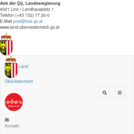
Amt der
Oö.
Landesregierung
4021 Linz • Landhausplatz 1
Telefon (+43 732) 77 20-0
E-Mail
post@ooe.gv.at
www.land-oberoesterreich.gv.at
Land
Oberösterreich
Kontakt