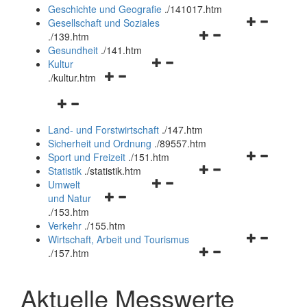
und
Geschichte und Geografie
.
/141017.htm
schließen
Navigationsm
Gesellschaft und Soziales
Navigationsmenü
öffnen
.
/139.htm
öffnen
und
Gesundheit
.
/141.htm
Navigationsmenü
und
schließen
Kultur
Navigationsmenü
öffnen
schließen
.
/kultur.htm
öffnen
und
Navigationsmenü
und
schließen
öffnen
schließen
Land- und Forstwirtschaft
.
/147.htm
und
Sicherheit und Ordnung
.
/89557.htm
schließen
Navigationsm
Sport und Freizeit
.
/151.htm
Navigationsmenü
öffnen
Statistik
.
/statistik.htm
Navigationsmenü
öffnen
und
Umwelt
Navigationsmenü
öffnen
und
schließen
und Natur
öffnen
und
schließen
.
/153.htm
und
schließen
Verkehr
.
/155.htm
schließen
Navigationsm
Wirtschaft, Arbeit und Tourismus
Navigationsmenü
öffnen
.
/157.htm
öffnen
und
und
schließen
Aktuelle Messwerte
schließen