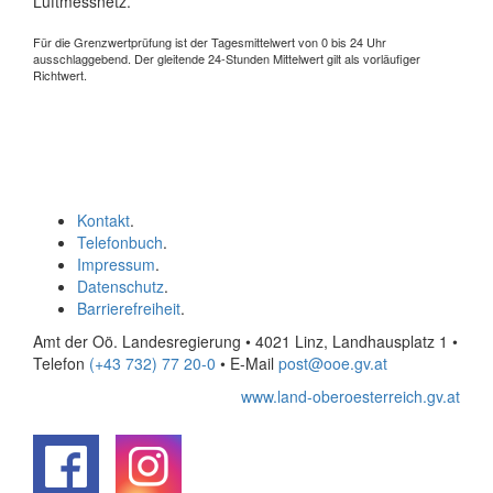
Luftmessnetz.
Für die Grenzwertprüfung ist der Tagesmittelwert von 0 bis 24 Uhr
ausschlaggebend. Der gleitende 24-Stunden Mittelwert gilt als vorläufiger
Richtwert.
Kontakt
.
Telefonbuch
.
Impressum
.
Datenschutz
.
Barrierefreiheit
.
Amt der Oö. Landesregierung • 4021 Linz, Landhausplatz 1
•
Telefon
(+43 732) 77 20-0
• E-Mail
post@ooe.gv.at
www.land-oberoesterreich.gv.at