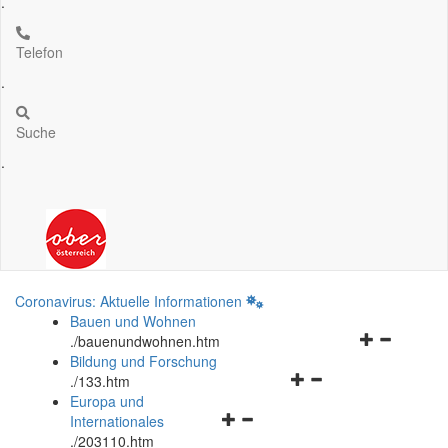
.
Telefon
.
Suche
.
Coronavirus: Aktuelle Informationen
Bauen und Wohnen
Navigationsm
.
/bauenundwohnen.htm
öffnen
Bildung und Forschung
Navigationsmenü
und
.
/133.htm
öffnen
schließen
Europa und
Navigationsmenü
und
Internationales
öffnen
schließen
.
/203110.htm