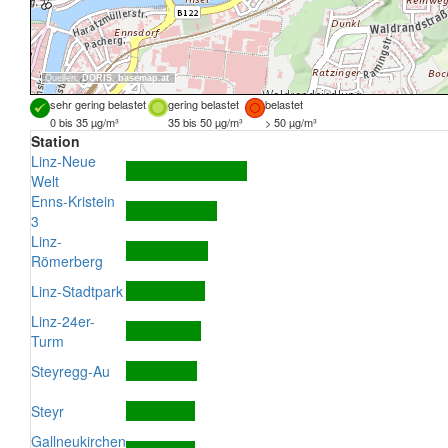
Quellen:
DORIS
,
basemap.at
sehr gering belastet
gering belastet
belastet
0 bis 35 µg/m³
35 bis 50 µg/m³
> 50 µg/m³
Station
Linz-Neue
Welt
Enns-Kristein
3
Linz-
Römerberg
Linz-Stadtpark
Linz-24er-
Turm
Steyregg-Au
Steyr
Gallneukirchen