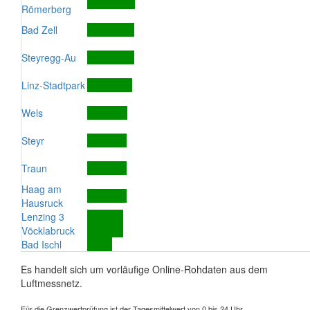
Römerberg
Bad Zell
Steyregg-Au
Linz-Stadtpark
Wels
Steyr
Traun
Haag am
Hausruck
Lenzing 3
Vöcklabruck
Bad Ischl
Es handelt sich um vorläufige Online-Rohdaten aus dem
Luftmessnetz.
Für die Grenzwertprüfung ist der Tagesmittelwert von 0 bis 24 Uhr