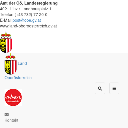
Amt der
Oö.
Landesregierung
4021 Linz • Landhausplatz 1
Telefon (+43 732) 77 20-0
E-Mail
post@ooe.gv.at
www.land-oberoesterreich.gv.at
Land
Oberösterreich
Kontakt