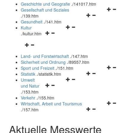
und
Geschichte und Geografie
.
/141017.htm
schließen
Navigationsm
Gesellschaft und Soziales
Navigationsmenü
öffnen
.
/139.htm
öffnen
und
Gesundheit
.
/141.htm
Navigationsmenü
und
schließen
Kultur
Navigationsmenü
öffnen
schließen
.
/kultur.htm
öffnen
und
Navigationsmenü
und
schließen
öffnen
schließen
Land- und Forstwirtschaft
.
/147.htm
und
Sicherheit und Ordnung
.
/89557.htm
schließen
Navigationsm
Sport und Freizeit
.
/151.htm
Navigationsmenü
öffnen
Statistik
.
/statistik.htm
Navigationsmenü
öffnen
und
Umwelt
Navigationsmenü
öffnen
und
schließen
und Natur
öffnen
und
schließen
.
/153.htm
und
schließen
Verkehr
.
/155.htm
schließen
Navigationsm
Wirtschaft, Arbeit und Tourismus
Navigationsmenü
öffnen
.
/157.htm
öffnen
und
und
schließen
Aktuelle Messwerte
schließen