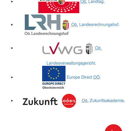
Oö.
Landtag
.
Oö.
Landesrechnungshof
.
Oö.
Landesverwaltungsgericht
.
Europe Direct
OÖ
.
Oö.
Zukunftsakademie
.