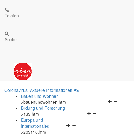
.
Telefon
.
Suche
.
Coronavirus: Aktuelle Informationen
Bauen und Wohnen
Navigationsm
.
/bauenundwohnen.htm
öffnen
Bildung und Forschung
Navigationsmenü
und
.
/133.htm
öffnen
schließen
Europa und
Navigationsmenü
und
Internationales
öffnen
schließen
.
/203110.htm