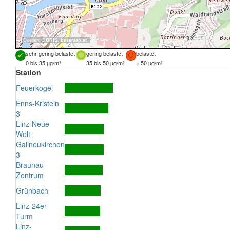
Quellen:
DORIS
,
basemap.at
sehr gering belastet
gering belastet
belastet
0 bis 35 µg/m³
35 bis 50 µg/m³
> 50 µg/m³
Station
Feuerkogel
Enns-Kristein
3
Linz-Neue
Welt
Gallneukirchen
3
Braunau
Zentrum
Grünbach
Linz-24er-
Turm
Linz-