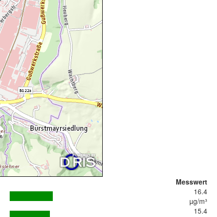
Messwert
16.4
µg/m³
15.4