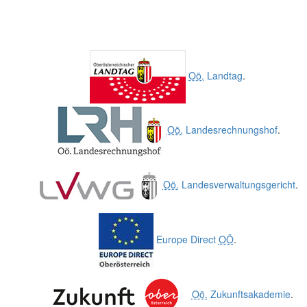
Oö.
Landtag
.
Oö.
Landesrechnungshof
.
Oö.
Landesverwaltungsgericht
.
Europe Direct
OÖ
.
Oö.
Zukunftsakademie
.