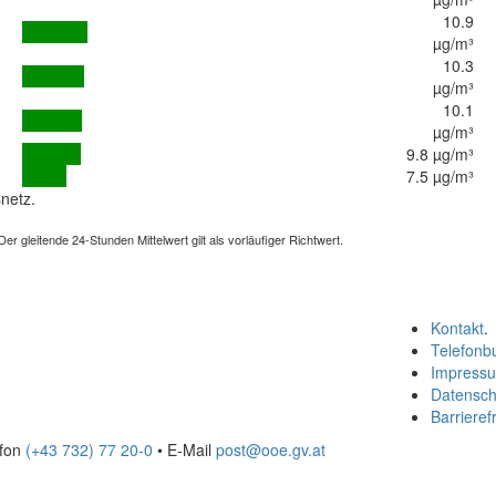
10.9
µg/m³
10.3
µg/m³
10.1
µg/m³
9.8 µg/m³
7.5 µg/m³
netz.
 gleitende 24-Stunden Mittelwert gilt als vorläufiger Richtwert.
Kontakt
.
Telefonb
Impress
Datensch
Barrierefr
efon
(+43 732) 77 20-0
• E-Mail
post@ooe.gv.at