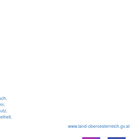
uch
.
um
.
utz
.
eiheit
.
www.land-oberoesterreich.gv.at