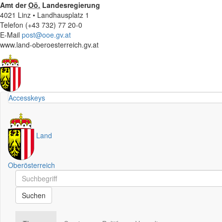
Amt der
Oö.
Landesregierung
4021 Linz • Landhausplatz 1
Telefon (+43 732) 77 20-0
E-Mail
post@ooe.gv.at
www.land-oberoesterreich.gv.at
Accesskeys
Land
Oberösterreich
Schnellsuche
Schnellsuche
Suchen