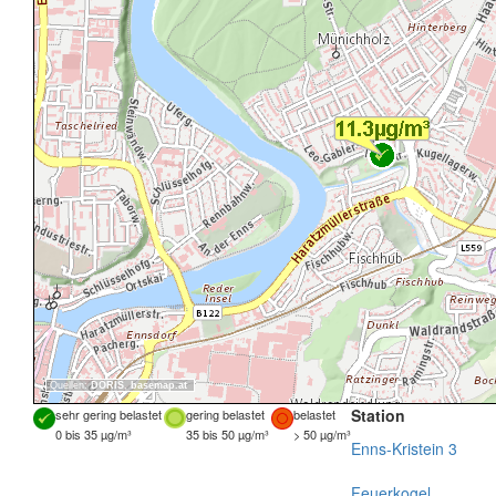
Quellen:
DORIS
,
basemap.at
Station
sehr gering belastet
gering belastet
belastet
0 bis 35 µg/m³
35 bis 50 µg/m³
> 50 µg/m³
Enns-Kristein 3
Feuerkogel