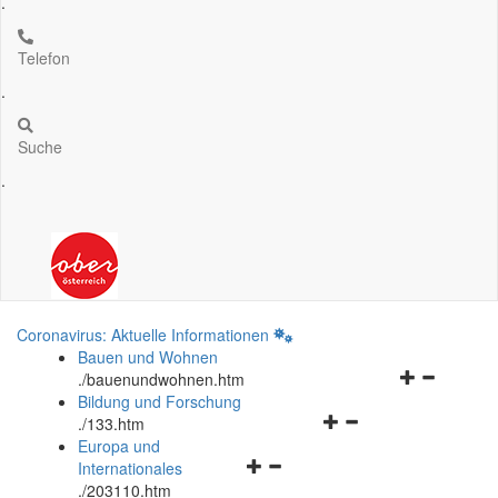
.
Telefon
.
Suche
.
Coronavirus: Aktuelle Informationen
Bauen und Wohnen
Navigationsm
.
/bauenundwohnen.htm
öffnen
Bildung und Forschung
Navigationsmenü
und
.
/133.htm
öffnen
schließen
Europa und
Navigationsmenü
und
Internationales
öffnen
schließen
.
/203110.htm