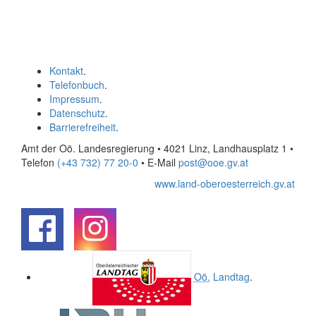
Kontakt
.
Telefonbuch
.
Impressum
.
Datenschutz
.
Barrierefreiheit
.
Amt der Oö. Landesregierung • 4021 Linz, Landhausplatz 1
•
Telefon
(+43 732) 77 20-0
• E-Mail
post@ooe.gv.at
www.land-oberoesterreich.gv.at
.
.
Oö.
Landtag
.