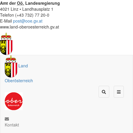
Amt der
Oö.
Landesregierung
4021 Linz • Landhausplatz 1
Telefon (+43 732) 77 20-0
E-Mail
post@ooe.gv.at
www.land-oberoesterreich.gv.at
Land
Oberösterreich
Kontakt