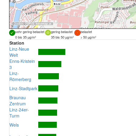
Quellen:
DORIS
,
basemap.at
sehr gering belastet
gering belastet
belastet
0 bis 35 µg/m³
35 bis 50 µg/m³
> 50 µg/m³
Station
Linz-Neue
Welt
Enns-Kristein
3
Linz-
Römerberg
Linz-Stadtpark
Braunau
Zentrum
Linz-24er-
Turm
Wels