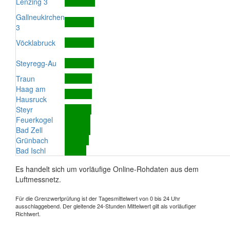
Lenzing 3
Gallneukirchen
3
Vöcklabruck
Steyregg-Au
Traun
Haag am
Hausruck
Steyr
Feuerkogel
Bad Zell
Grünbach
Bad Ischl
Es handelt sich um vorläufige Online-Rohdaten aus dem
Luftmessnetz.
Für die Grenzwertprüfung ist der Tagesmittelwert von 0 bis 24 Uhr
ausschlaggebend. Der gleitende 24-Stunden Mittelwert gilt als vorläufiger
Richtwert.