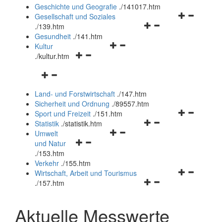
und
Geschichte und Geografie
.
/141017.htm
schließen
Navigationsm
Gesellschaft und Soziales
Navigationsmenü
öffnen
.
/139.htm
öffnen
und
Gesundheit
.
/141.htm
Navigationsmenü
und
schließen
Kultur
Navigationsmenü
öffnen
schließen
.
/kultur.htm
öffnen
und
Navigationsmenü
und
schließen
öffnen
schließen
Land- und Forstwirtschaft
.
/147.htm
und
Sicherheit und Ordnung
.
/89557.htm
schließen
Navigationsm
Sport und Freizeit
.
/151.htm
Navigationsmenü
öffnen
Statistik
.
/statistik.htm
Navigationsmenü
öffnen
und
Umwelt
Navigationsmenü
öffnen
und
schließen
und Natur
öffnen
und
schließen
.
/153.htm
und
schließen
Verkehr
.
/155.htm
schließen
Navigationsm
Wirtschaft, Arbeit und Tourismus
Navigationsmenü
öffnen
.
/157.htm
öffnen
und
und
schließen
Aktuelle Messwerte
schließen