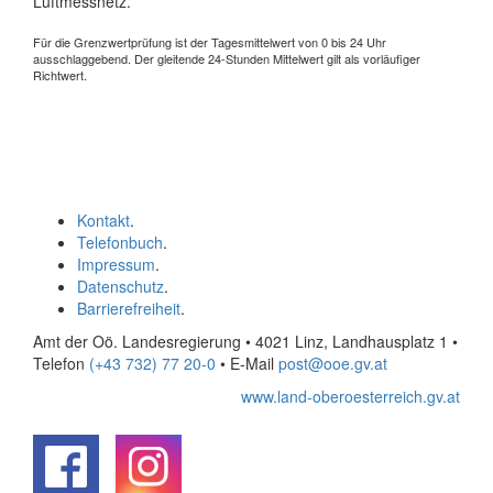
Luftmessnetz.
Für die Grenzwertprüfung ist der Tagesmittelwert von 0 bis 24 Uhr
ausschlaggebend. Der gleitende 24-Stunden Mittelwert gilt als vorläufiger
Richtwert.
Kontakt
.
Telefonbuch
.
Impressum
.
Datenschutz
.
Barrierefreiheit
.
Amt der Oö. Landesregierung • 4021 Linz, Landhausplatz 1
•
Telefon
(+43 732) 77 20-0
• E-Mail
post@ooe.gv.at
www.land-oberoesterreich.gv.at