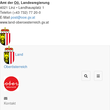
Amt der
Oö.
Landesregierung
4021 Linz • Landhausplatz 1
Telefon (+43 732) 77 20-0
E-Mail
post@ooe.gv.at
www.land-oberoesterreich.gv.at
Land
Oberösterreich
Kontakt