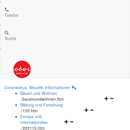
.
Telefon
.
Suche
.
Coronavirus: Aktuelle Informationen
Bauen und Wohnen
Navigationsm
.
/bauenundwohnen.htm
öffnen
Bildung und Forschung
Navigationsmenü
und
.
/133.htm
öffnen
schließen
Europa und
Navigationsmenü
und
Internationales
öffnen
schließen
.
/203110.htm