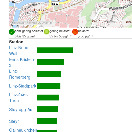
Quellen:
DORIS
,
basemap.at
sehr gering belastet
gering belastet
belastet
0 bis 35 µg/m³
35 bis 50 µg/m³
> 50 µg/m³
Station
Linz-Neue
Welt
Enns-Kristein
3
Linz-
Römerberg
Linz-Stadtpark
Linz-24er-
Turm
Steyregg-Au
Steyr
Gallneukirchen