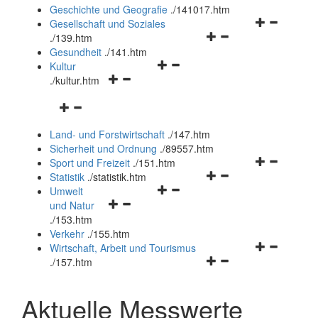
und
Geschichte und Geografie
.
/141017.htm
schließen
Navigationsm
Gesellschaft und Soziales
Navigationsmenü
öffnen
.
/139.htm
öffnen
und
Gesundheit
.
/141.htm
Navigationsmenü
und
schließen
Kultur
Navigationsmenü
öffnen
schließen
.
/kultur.htm
öffnen
und
Navigationsmenü
und
schließen
öffnen
schließen
Land- und Forstwirtschaft
.
/147.htm
und
Sicherheit und Ordnung
.
/89557.htm
schließen
Navigationsm
Sport und Freizeit
.
/151.htm
Navigationsmenü
öffnen
Statistik
.
/statistik.htm
Navigationsmenü
öffnen
und
Umwelt
Navigationsmenü
öffnen
und
schließen
und Natur
öffnen
und
schließen
.
/153.htm
und
schließen
Verkehr
.
/155.htm
schließen
Navigationsm
Wirtschaft, Arbeit und Tourismus
Navigationsmenü
öffnen
.
/157.htm
öffnen
und
und
schließen
Aktuelle Messwerte
schließen