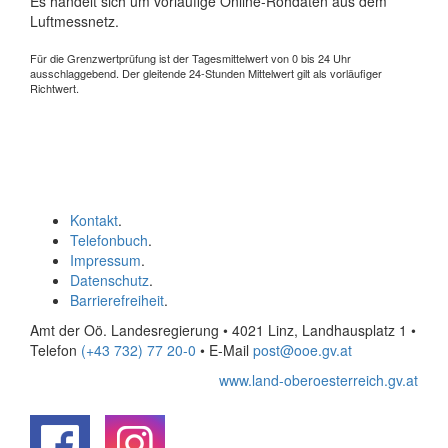
Es handelt sich um vorläufige Online-Rohdaten aus dem
Luftmessnetz.
Für die Grenzwertprüfung ist der Tagesmittelwert von 0 bis 24 Uhr
ausschlaggebend. Der gleitende 24-Stunden Mittelwert gilt als vorläufiger
Richtwert.
Kontakt
.
Telefonbuch
.
Impressum
.
Datenschutz
.
Barrierefreiheit
.
Amt der Oö. Landesregierung • 4021 Linz, Landhausplatz 1
•
Telefon
(+43 732) 77 20-0
• E-Mail
post@ooe.gv.at
www.land-oberoesterreich.gv.at