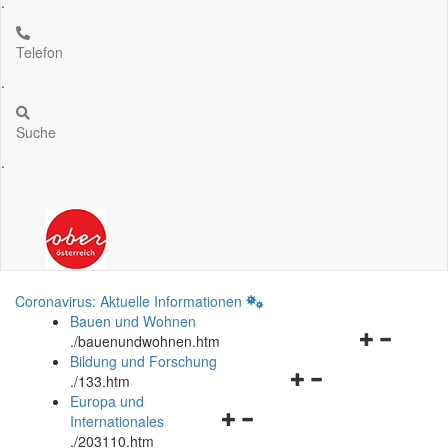
.
Telefon
.
Suche
.
Coronavirus: Aktuelle Informationen
Bauen und Wohnen
Navigationsm
.
/bauenundwohnen.htm
öffnen
Bildung und Forschung
Navigationsmenü
und
.
/133.htm
öffnen
schließen
Europa und
Navigationsmenü
und
Internationales
öffnen
schließen
.
/203110.htm