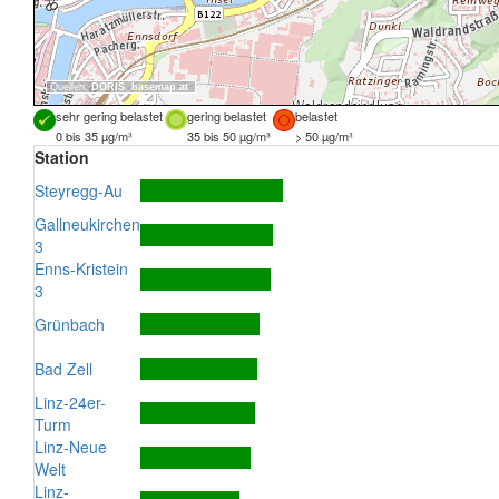
Quellen:
DORIS
,
basemap.at
sehr gering belastet
gering belastet
belastet
0 bis 35 µg/m³
35 bis 50 µg/m³
> 50 µg/m³
Station
Steyregg-Au
Gallneukirchen
3
Enns-Kristein
3
Grünbach
Bad Zell
Linz-24er-
Turm
Linz-Neue
Welt
Linz-