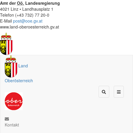
Amt der
Oö.
Landesregierung
4021 Linz • Landhausplatz 1
Telefon (+43 732) 77 20-0
E-Mail
post@ooe.gv.at
www.land-oberoesterreich.gv.at
Land
Oberösterreich
Kontakt