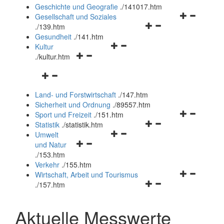
und
Geschichte und Geografie
.
/141017.htm
schließen
Navigationsm
Gesellschaft und Soziales
Navigationsmenü
öffnen
.
/139.htm
öffnen
und
Gesundheit
.
/141.htm
Navigationsmenü
und
schließen
Kultur
Navigationsmenü
öffnen
schließen
.
/kultur.htm
öffnen
und
Navigationsmenü
und
schließen
öffnen
schließen
Land- und Forstwirtschaft
.
/147.htm
und
Sicherheit und Ordnung
.
/89557.htm
schließen
Navigationsm
Sport und Freizeit
.
/151.htm
Navigationsmenü
öffnen
Statistik
.
/statistik.htm
Navigationsmenü
öffnen
und
Umwelt
Navigationsmenü
öffnen
und
schließen
und Natur
öffnen
und
schließen
.
/153.htm
und
schließen
Verkehr
.
/155.htm
schließen
Navigationsm
Wirtschaft, Arbeit und Tourismus
Navigationsmenü
öffnen
.
/157.htm
öffnen
und
und
schließen
Aktuelle Messwerte
schließen