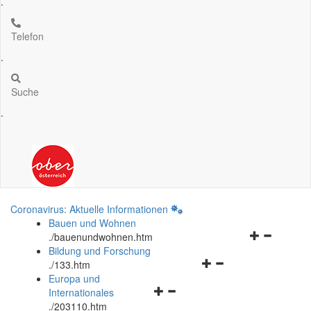
.
Telefon
.
Suche
.
Coronavirus: Aktuelle Informationen
Bauen und Wohnen
Navigationsm
.
/bauenundwohnen.htm
öffnen
Bildung und Forschung
Navigationsmenü
und
.
/133.htm
öffnen
schließen
Europa und
Navigationsmenü
und
Internationales
öffnen
schließen
.
/203110.htm