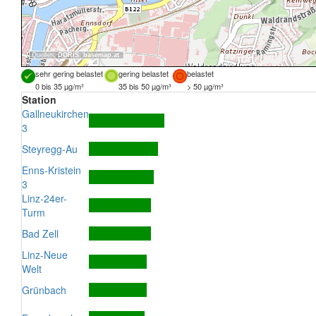
Quellen:
DORIS
,
basemap.at
sehr gering belastet
gering belastet
belastet
0 bis 35 µg/m³
35 bis 50 µg/m³
> 50 µg/m³
Station
Gallneukirchen
3
Steyregg-Au
Enns-Kristein
3
Linz-24er-
Turm
Bad Zell
Linz-Neue
Welt
Grünbach