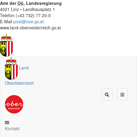
Amt der
Oö.
Landesregierung
4021 Linz • Landhausplatz 1
Telefon (+43 732) 77 20-0
E-Mail
post@ooe.gv.at
www.land-oberoesterreich.gv.at
Land
Oberösterreich
Kontakt