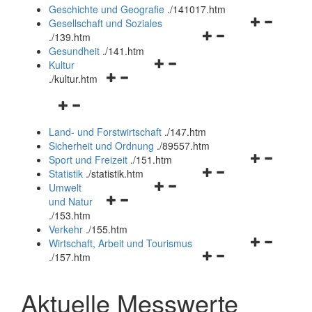
und
Geschichte und Geografie
.
/141017.htm
schließen
Navigationsm
Gesellschaft und Soziales
Navigationsmenü
öffnen
.
/139.htm
öffnen
und
Gesundheit
.
/141.htm
Navigationsmenü
und
schließen
Kultur
Navigationsmenü
öffnen
schließen
.
/kultur.htm
öffnen
und
Navigationsmenü
und
schließen
öffnen
schließen
Land- und Forstwirtschaft
.
/147.htm
und
Sicherheit und Ordnung
.
/89557.htm
schließen
Navigationsm
Sport und Freizeit
.
/151.htm
Navigationsmenü
öffnen
Statistik
.
/statistik.htm
Navigationsmenü
öffnen
und
Umwelt
Navigationsmenü
öffnen
und
schließen
und Natur
öffnen
und
schließen
.
/153.htm
und
schließen
Verkehr
.
/155.htm
schließen
Navigationsm
Wirtschaft, Arbeit und Tourismus
Navigationsmenü
öffnen
.
/157.htm
öffnen
und
und
schließen
Aktuelle Messwerte
schließen