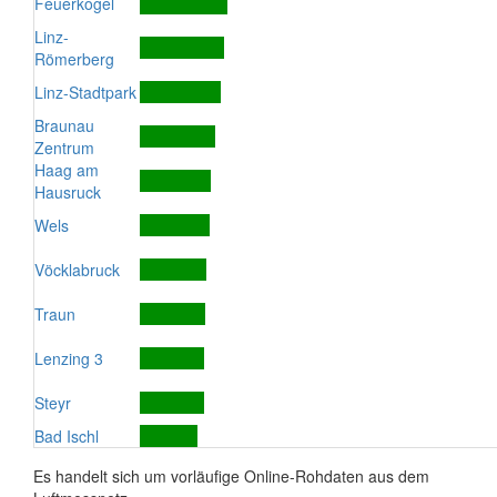
Feuerkogel
Linz-
Römerberg
Linz-Stadtpark
Braunau
Zentrum
Haag am
Hausruck
Wels
Vöcklabruck
Traun
Lenzing 3
Steyr
Bad Ischl
Es handelt sich um vorläufige Online-Rohdaten aus dem