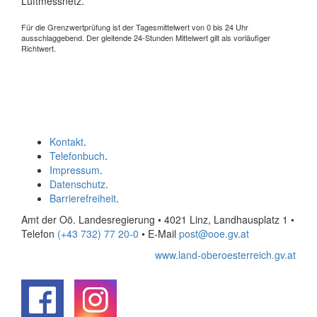
Luftmessnetz.
Für die Grenzwertprüfung ist der Tagesmittelwert von 0 bis 24 Uhr
ausschlaggebend. Der gleitende 24-Stunden Mittelwert gilt als vorläufiger
Richtwert.
Kontakt
.
Telefonbuch
.
Impressum
.
Datenschutz
.
Barrierefreiheit
.
Amt der Oö. Landesregierung • 4021 Linz, Landhausplatz 1
•
Telefon
(+43 732) 77 20-0
• E-Mail
post@ooe.gv.at
www.land-oberoesterreich.gv.at