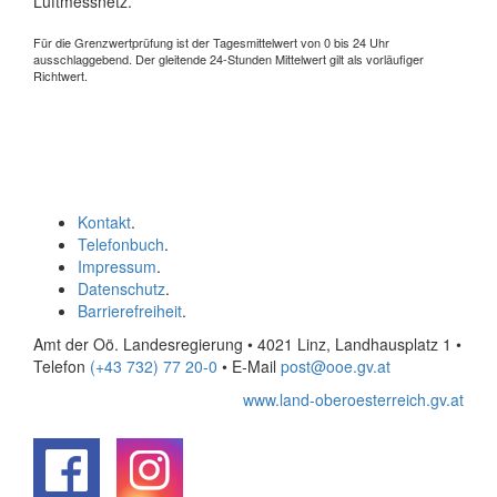
Luftmessnetz.
Für die Grenzwertprüfung ist der Tagesmittelwert von 0 bis 24 Uhr
ausschlaggebend. Der gleitende 24-Stunden Mittelwert gilt als vorläufiger
Richtwert.
Kontakt
.
Telefonbuch
.
Impressum
.
Datenschutz
.
Barrierefreiheit
.
Amt der Oö. Landesregierung • 4021 Linz, Landhausplatz 1
•
Telefon
(+43 732) 77 20-0
• E-Mail
post@ooe.gv.at
www.land-oberoesterreich.gv.at