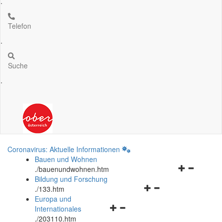
.
Telefon
.
Suche
.
Coronavirus: Aktuelle Informationen
Bauen und Wohnen
Navigationsm
.
/bauenundwohnen.htm
öffnen
Bildung und Forschung
Navigationsmenü
und
.
/133.htm
öffnen
schließen
Europa und
Navigationsmenü
und
Internationales
öffnen
schließen
.
/203110.htm