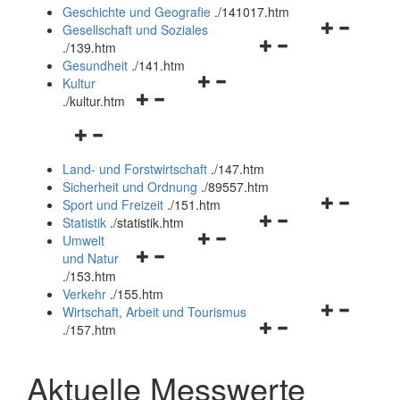
und
Geschichte und Geografie
.
/141017.htm
schließen
Navigationsm
Gesellschaft und Soziales
Navigationsmenü
öffnen
.
/139.htm
öffnen
und
Gesundheit
.
/141.htm
Navigationsmenü
und
schließen
Kultur
Navigationsmenü
öffnen
schließen
.
/kultur.htm
öffnen
und
Navigationsmenü
und
schließen
öffnen
schließen
Land- und Forstwirtschaft
.
/147.htm
und
Sicherheit und Ordnung
.
/89557.htm
schließen
Navigationsm
Sport und Freizeit
.
/151.htm
Navigationsmenü
öffnen
Statistik
.
/statistik.htm
Navigationsmenü
öffnen
und
Umwelt
Navigationsmenü
öffnen
und
schließen
und Natur
öffnen
und
schließen
.
/153.htm
und
schließen
Verkehr
.
/155.htm
schließen
Navigationsm
Wirtschaft, Arbeit und Tourismus
Navigationsmenü
öffnen
.
/157.htm
öffnen
und
und
schließen
Aktuelle Messwerte
schließen