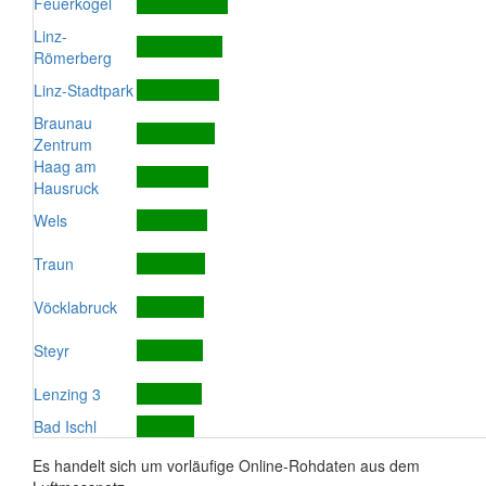
Feuerkogel
Linz-
Römerberg
Linz-Stadtpark
Braunau
Zentrum
Haag am
Hausruck
Wels
Traun
Vöcklabruck
Steyr
Lenzing 3
Bad Ischl
Es handelt sich um vorläufige Online-Rohdaten aus dem