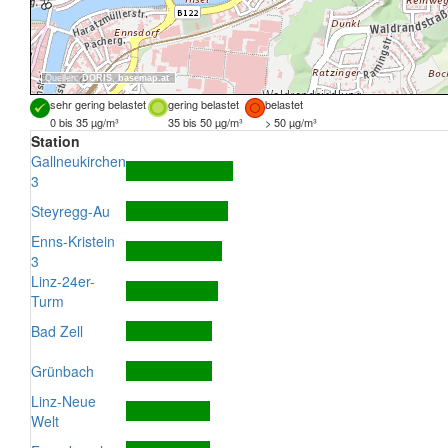
Quellen:
DORIS
,
basemap.at
sehr gering belastet
gering belastet
belastet
0 bis 35 µg/m³
35 bis 50 µg/m³
> 50 µg/m³
Station
Gallneukirchen
3
Steyregg-Au
Enns-Kristein
3
Linz-24er-
Turm
Bad Zell
Grünbach
Linz-Neue
Welt