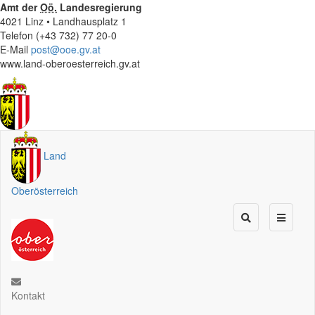
Amt der
Oö.
Landesregierung
4021 Linz • Landhausplatz 1
Telefon (+43 732) 77 20-0
E-Mail
post@ooe.gv.at
www.land-oberoesterreich.gv.at
Land
Oberösterreich
Kontakt