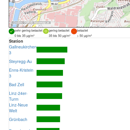
Quellen:
DORIS
,
basemap.at
sehr gering belastet
gering belastet
belastet
0 bis 35 µg/m³
35 bis 50 µg/m³
> 50 µg/m³
Station
Gallneukirchen
3
Steyregg-Au
Enns-Kristein
3
Bad Zell
Linz-24er-
Turm
Linz-Neue
Welt
Grünbach