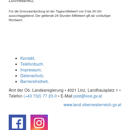
Luftmessnetz.
Für die Grenzwertprüfung ist der Tagesmittelwert von 0 bis 24 Uhr
ausschlaggebend. Der gleitende 24-Stunden Mittelwert gilt als vorläufiger
Richtwert.
Kontakt
.
Telefonbuch
.
Impressum
.
Datenschutz
.
Barrierefreiheit
.
Amt der Oö. Landesregierung • 4021 Linz, Landhausplatz 1
•
Telefon
(+43 732) 77 20-0
• E-Mail
post@ooe.gv.at
www.land-oberoesterreich.gv.at