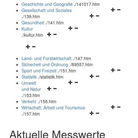
und
Geschichte und Geografie
.
/141017.htm
schließen
Navigationsm
Gesellschaft und Soziales
Navigationsmenü
öffnen
.
/139.htm
öffnen
und
Gesundheit
.
/141.htm
Navigationsmenü
und
schließen
Kultur
Navigationsmenü
öffnen
schließen
.
/kultur.htm
öffnen
und
Navigationsmenü
und
schließen
öffnen
schließen
Land- und Forstwirtschaft
.
/147.htm
und
Sicherheit und Ordnung
.
/89557.htm
schließen
Navigationsm
Sport und Freizeit
.
/151.htm
Navigationsmenü
öffnen
Statistik
.
/statistik.htm
Navigationsmenü
öffnen
und
Umwelt
Navigationsmenü
öffnen
und
schließen
und Natur
öffnen
und
schließen
.
/153.htm
und
schließen
Verkehr
.
/155.htm
schließen
Navigationsm
Wirtschaft, Arbeit und Tourismus
Navigationsmenü
öffnen
.
/157.htm
öffnen
und
und
schließen
Aktuelle Messwerte
schließen