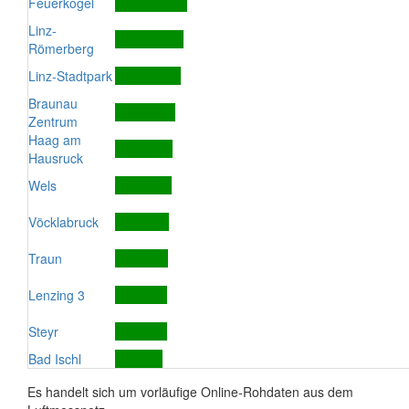
Feuerkogel
Linz-
Römerberg
Linz-Stadtpark
Braunau
Zentrum
Haag am
Hausruck
Wels
Vöcklabruck
Traun
Lenzing 3
Steyr
Bad Ischl
Es handelt sich um vorläufige Online-Rohdaten aus dem