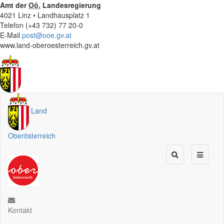
Amt der
Oö.
Landesregierung
4021 Linz • Landhausplatz 1
Telefon (+43 732) 77 20-0
E-Mail
post@ooe.gv.at
www.land-oberoesterreich.gv.at
Land
Oberösterreich
Kontakt