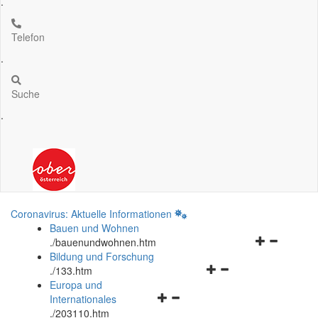
.
Telefon
.
Suche
.
Coronavirus: Aktuelle Informationen
Bauen und Wohnen
Navigationsm
.
/bauenundwohnen.htm
öffnen
Bildung und Forschung
Navigationsmenü
und
.
/133.htm
öffnen
schließen
Europa und
Navigationsmenü
und
Internationales
öffnen
schließen
.
/203110.htm