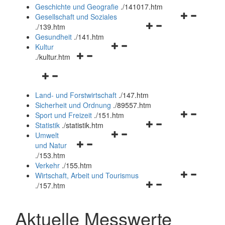
und
Geschichte und Geografie
.
/141017.htm
schließen
Navigationsm
Gesellschaft und Soziales
Navigationsmenü
öffnen
.
/139.htm
öffnen
und
Gesundheit
.
/141.htm
Navigationsmenü
und
schließen
Kultur
Navigationsmenü
öffnen
schließen
.
/kultur.htm
öffnen
und
Navigationsmenü
und
schließen
öffnen
schließen
Land- und Forstwirtschaft
.
/147.htm
und
Sicherheit und Ordnung
.
/89557.htm
schließen
Navigationsm
Sport und Freizeit
.
/151.htm
Navigationsmenü
öffnen
Statistik
.
/statistik.htm
Navigationsmenü
öffnen
und
Umwelt
Navigationsmenü
öffnen
und
schließen
und Natur
öffnen
und
schließen
.
/153.htm
und
schließen
Verkehr
.
/155.htm
schließen
Navigationsm
Wirtschaft, Arbeit und Tourismus
Navigationsmenü
öffnen
.
/157.htm
öffnen
und
und
schließen
Aktuelle Messwerte
schließen