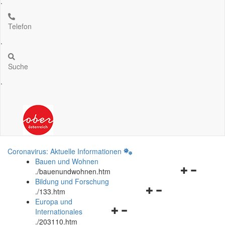
.
Telefon
.
Suche
.
Coronavirus: Aktuelle Informationen
Bauen und Wohnen
Navigationsm
.
/bauenundwohnen.htm
öffnen
Bildung und Forschung
Navigationsmenü
und
.
/133.htm
öffnen
schließen
Europa und
Navigationsmenü
und
Internationales
öffnen
schließen
.
/203110.htm