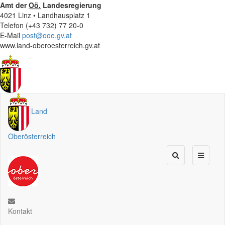
Amt der
Oö.
Landesregierung
4021 Linz • Landhausplatz 1
Telefon (+43 732) 77 20-0
E-Mail
post@ooe.gv.at
www.land-oberoesterreich.gv.at
Land
Oberösterreich
Kontakt