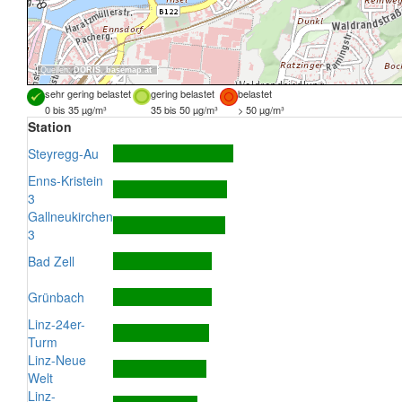
Quellen:
DORIS
,
basemap.at
sehr gering belastet
gering belastet
belastet
0 bis 35 µg/m³
35 bis 50 µg/m³
> 50 µg/m³
Station
Steyregg-Au
Enns-Kristein
3
Gallneukirchen
3
Bad Zell
Grünbach
Linz-24er-
Turm
Linz-Neue
Welt
Linz-