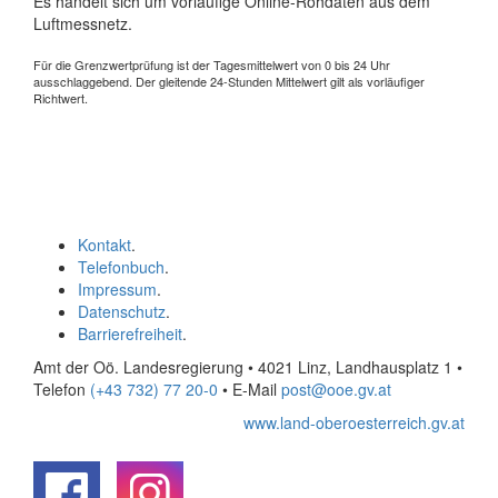
Es handelt sich um vorläufige Online-Rohdaten aus dem
Luftmessnetz.
Für die Grenzwertprüfung ist der Tagesmittelwert von 0 bis 24 Uhr
ausschlaggebend. Der gleitende 24-Stunden Mittelwert gilt als vorläufiger
Richtwert.
Kontakt
.
Telefonbuch
.
Impressum
.
Datenschutz
.
Barrierefreiheit
.
Amt der Oö. Landesregierung • 4021 Linz, Landhausplatz 1
•
Telefon
(+43 732) 77 20-0
• E-Mail
post@ooe.gv.at
www.land-oberoesterreich.gv.at