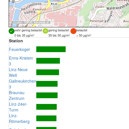
Quellen:
DORIS
,
basemap.at
sehr gering belastet
gering belastet
belastet
0 bis 35 µg/m³
35 bis 50 µg/m³
> 50 µg/m³
Station
Feuerkogel
Enns-Kristein
3
Linz-Neue
Welt
Gallneukirchen
3
Braunau
Zentrum
Linz-24er-
Turm
Linz-
Römerberg