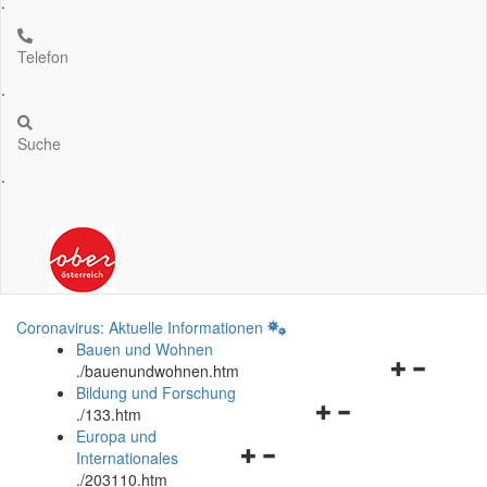
.
Telefon
.
Suche
.
Coronavirus: Aktuelle Informationen
Bauen und Wohnen
Navigationsm
.
/bauenundwohnen.htm
öffnen
Bildung und Forschung
Navigationsmenü
und
.
/133.htm
öffnen
schließen
Europa und
Navigationsmenü
und
Internationales
öffnen
schließen
.
/203110.htm