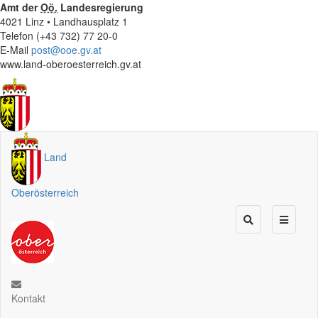
Amt der
Oö.
Landesregierung
4021 Linz • Landhausplatz 1
Telefon (+43 732) 77 20-0
E-Mail
post@ooe.gv.at
www.land-oberoesterreich.gv.at
Land
Oberösterreich
Kontakt