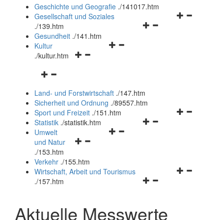
und
Geschichte und Geografie
.
/141017.htm
schließen
Navigationsm
Gesellschaft und Soziales
Navigationsmenü
öffnen
.
/139.htm
öffnen
und
Gesundheit
.
/141.htm
Navigationsmenü
und
schließen
Kultur
Navigationsmenü
öffnen
schließen
.
/kultur.htm
öffnen
und
Navigationsmenü
und
schließen
öffnen
schließen
Land- und Forstwirtschaft
.
/147.htm
und
Sicherheit und Ordnung
.
/89557.htm
schließen
Navigationsm
Sport und Freizeit
.
/151.htm
Navigationsmenü
öffnen
Statistik
.
/statistik.htm
Navigationsmenü
öffnen
und
Umwelt
Navigationsmenü
öffnen
und
schließen
und Natur
öffnen
und
schließen
.
/153.htm
und
schließen
Verkehr
.
/155.htm
schließen
Navigationsm
Wirtschaft, Arbeit und Tourismus
Navigationsmenü
öffnen
.
/157.htm
öffnen
und
und
schließen
Aktuelle Messwerte
schließen