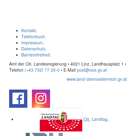
Kontakt
.
Telefonbuch
.
Impressum
.
Datenschutz
.
Barrierefreiheit
.
Amt der Oö. Landesregierung • 4021 Linz, Landhausplatz 1
•
Telefon
(+43 732) 77 20-0
• E-Mail
post@ooe.gv.at
www.land-oberoesterreich.gv.at
.
.
Oö.
Landtag
.