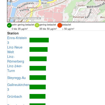
Quellen:
DORIS
,
basemap.at
sehr gering belastet
gering belastet
belastet
0 bis 35 µg/m³
35 bis 50 µg/m³
> 50 µg/m³
Station
Enns-Kristein
3
Linz-Neue
Welt
Linz-
Römerberg
Linz-24er-
Turm
Steyregg-Au
Gallneukirchen
3
Grünbach