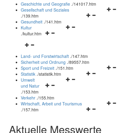
und
Geschichte und Geografie
.
/141017.htm
schließen
Navigationsm
Gesellschaft und Soziales
Navigationsmenü
öffnen
.
/139.htm
öffnen
und
Gesundheit
.
/141.htm
Navigationsmenü
und
schließen
Kultur
Navigationsmenü
öffnen
schließen
.
/kultur.htm
öffnen
und
Navigationsmenü
und
schließen
öffnen
schließen
Land- und Forstwirtschaft
.
/147.htm
und
Sicherheit und Ordnung
.
/89557.htm
schließen
Navigationsm
Sport und Freizeit
.
/151.htm
Navigationsmenü
öffnen
Statistik
.
/statistik.htm
Navigationsmenü
öffnen
und
Umwelt
Navigationsmenü
öffnen
und
schließen
und Natur
öffnen
und
schließen
.
/153.htm
und
schließen
Verkehr
.
/155.htm
schließen
Navigationsm
Wirtschaft, Arbeit und Tourismus
Navigationsmenü
öffnen
.
/157.htm
öffnen
und
und
schließen
Aktuelle Messwerte
schließen