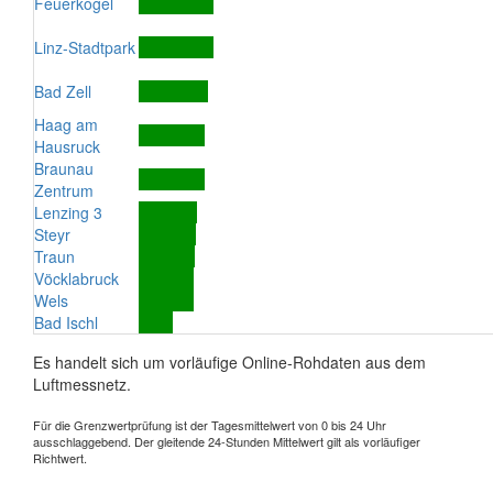
Feuerkogel
Linz-Stadtpark
Bad Zell
Haag am
Hausruck
Braunau
Zentrum
Lenzing 3
Steyr
Traun
Vöcklabruck
Wels
Bad Ischl
Es handelt sich um vorläufige Online-Rohdaten aus dem
Luftmessnetz.
Für die Grenzwertprüfung ist der Tagesmittelwert von 0 bis 24 Uhr
ausschlaggebend. Der gleitende 24-Stunden Mittelwert gilt als vorläufiger
Richtwert.