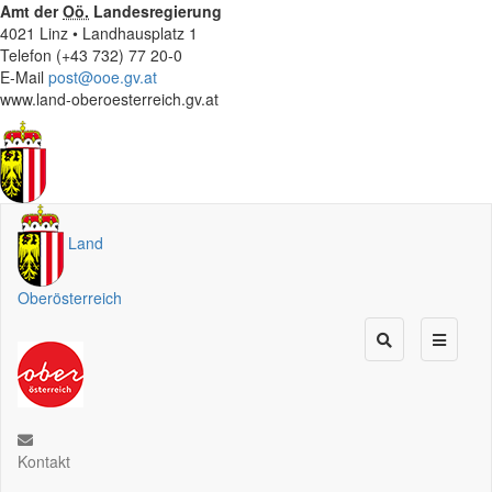
Amt der
Oö.
Landesregierung
4021 Linz • Landhausplatz 1
Telefon (+43 732) 77 20-0
E-Mail
post@ooe.gv.at
www.land-oberoesterreich.gv.at
Land
Oberösterreich
Kontakt