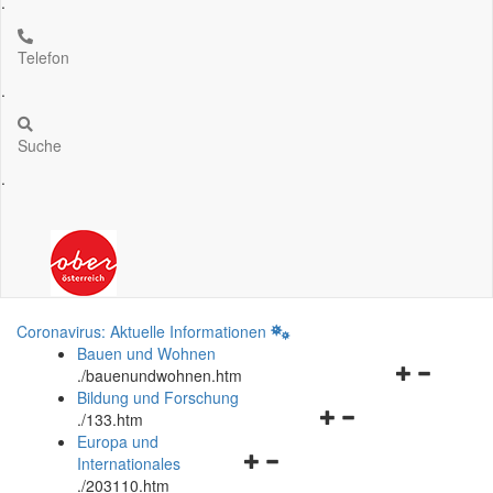
.
Telefon
.
Suche
.
Coronavirus: Aktuelle Informationen
Bauen und Wohnen
Navigationsm
.
/bauenundwohnen.htm
öffnen
Bildung und Forschung
Navigationsmenü
und
.
/133.htm
öffnen
schließen
Europa und
Navigationsmenü
und
Internationales
öffnen
schließen
.
/203110.htm