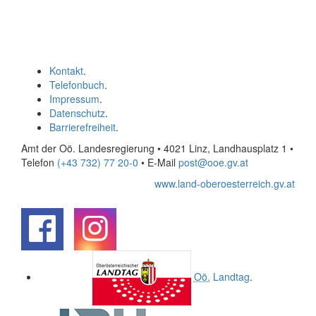
Kontakt
.
Telefonbuch
.
Impressum
.
Datenschutz
.
Barrierefreiheit
.
Amt der Oö. Landesregierung • 4021 Linz, Landhausplatz 1
•
Telefon
(+43 732) 77 20-0
• E-Mail
post@ooe.gv.at
www.land-oberoesterreich.gv.at
.
.
Oö.
Landtag
.