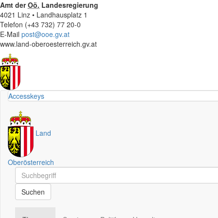
Amt der
Oö.
Landesregierung
4021 Linz • Landhausplatz 1
Telefon (+43 732) 77 20-0
E-Mail
post@ooe.gv.at
www.land-oberoesterreich.gv.at
Accesskeys
Land
Oberösterreich
Schnellsuche
Schnellsuche
Suchen