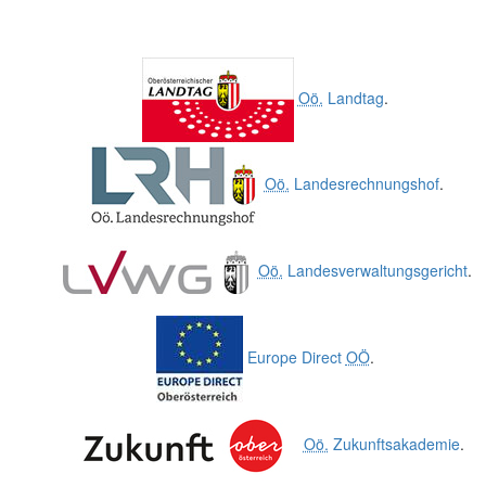
Oö.
Landtag
.
Oö.
Landesrechnungshof
.
Oö.
Landesverwaltungsgericht
.
Europe Direct
OÖ
.
Oö.
Zukunftsakademie
.