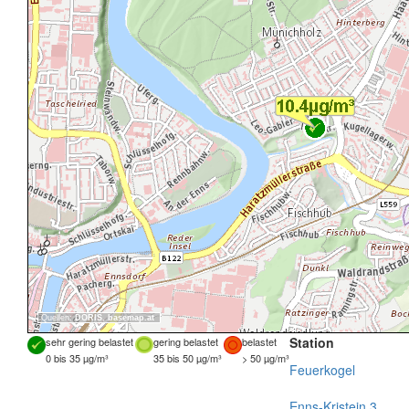
Quellen:
DORIS
,
basemap.at
Station
sehr gering belastet
gering belastet
belastet
0 bis 35 µg/m³
35 bis 50 µg/m³
> 50 µg/m³
Feuerkogel
Enns-Kristein 3