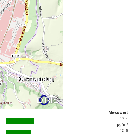
Messwert
17.4
µg/m³
15.6