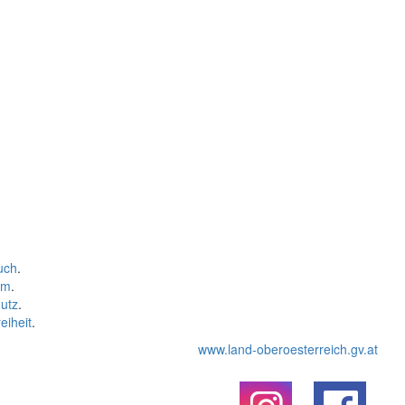
uch
.
um
.
utz
.
eiheit
.
www.land-oberoesterreich.gv.at