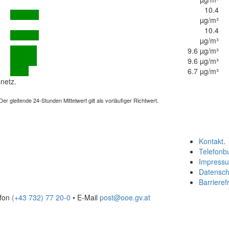
10.4
µg/m³
10.4
µg/m³
9.6 µg/m³
9.6 µg/m³
6.7 µg/m³
netz.
 gleitende 24-Stunden Mittelwert gilt als vorläufiger Richtwert.
Kontakt
.
Telefonb
Impress
Datensch
Barrierefr
efon
(+43 732) 77 20-0
• E-Mail
post@ooe.gv.at