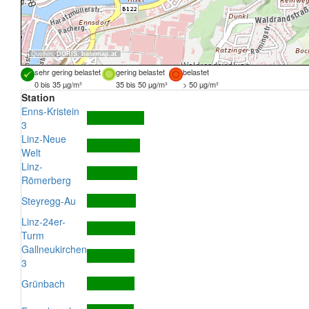
Quellen:
DORIS
,
basemap.at
sehr gering belastet
gering belastet
belastet
0 bis 35 µg/m³
35 bis 50 µg/m³
> 50 µg/m³
Station
Enns-Kristein
3
Linz-Neue
Welt
Linz-
Römerberg
Steyregg-Au
Linz-24er-
Turm
Gallneukirchen
3
Grünbach