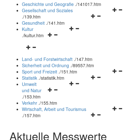
und
Geschichte und Geografie
.
/141017.htm
schließen
Navigationsm
Gesellschaft und Soziales
Navigationsmenü
öffnen
.
/139.htm
öffnen
und
Gesundheit
.
/141.htm
Navigationsmenü
und
schließen
Kultur
Navigationsmenü
öffnen
schließen
.
/kultur.htm
öffnen
und
Navigationsmenü
und
schließen
öffnen
schließen
Land- und Forstwirtschaft
.
/147.htm
und
Sicherheit und Ordnung
.
/89557.htm
schließen
Navigationsm
Sport und Freizeit
.
/151.htm
Navigationsmenü
öffnen
Statistik
.
/statistik.htm
Navigationsmenü
öffnen
und
Umwelt
Navigationsmenü
öffnen
und
schließen
und Natur
öffnen
und
schließen
.
/153.htm
und
schließen
Verkehr
.
/155.htm
schließen
Navigationsm
Wirtschaft, Arbeit und Tourismus
Navigationsmenü
öffnen
.
/157.htm
öffnen
und
und
schließen
Aktuelle Messwerte
schließen