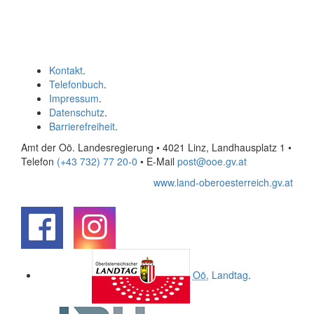
Kontakt
.
Telefonbuch
.
Impressum
.
Datenschutz
.
Barrierefreiheit
.
Amt der Oö. Landesregierung • 4021 Linz, Landhausplatz 1
•
Telefon
(+43 732) 77 20-0
• E-Mail
post@ooe.gv.at
www.land-oberoesterreich.gv.at
.
.
Oö.
Landtag
.