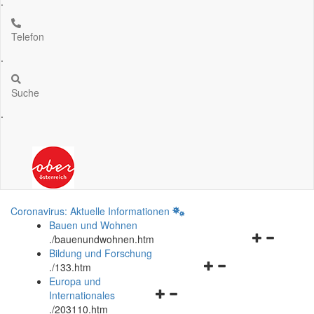
.
Telefon
.
Suche
.
Coronavirus: Aktuelle Informationen
Bauen und Wohnen
Navigationsm
.
/bauenundwohnen.htm
öffnen
Bildung und Forschung
Navigationsmenü
und
.
/133.htm
öffnen
schließen
Europa und
Navigationsmenü
und
Internationales
öffnen
schließen
.
/203110.htm