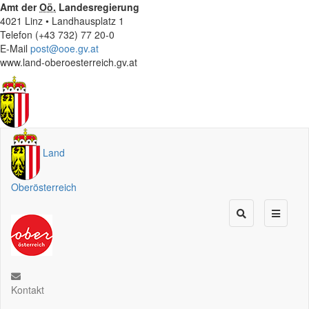
Amt der
Oö.
Landesregierung
4021 Linz • Landhausplatz 1
Telefon (+43 732) 77 20-0
E-Mail
post@ooe.gv.at
www.land-oberoesterreich.gv.at
Land
Oberösterreich
Kontakt