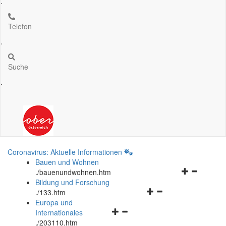
.
Telefon
.
Suche
.
Coronavirus: Aktuelle Informationen
Bauen und Wohnen
Navigationsm
.
/bauenundwohnen.htm
öffnen
Bildung und Forschung
Navigationsmenü
und
.
/133.htm
öffnen
schließen
Europa und
Navigationsmenü
und
Internationales
öffnen
schließen
.
/203110.htm