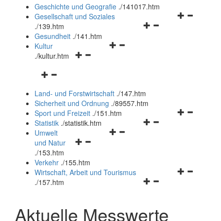
und
Geschichte und Geografie
.
/141017.htm
schließen
Navigationsm
Gesellschaft und Soziales
Navigationsmenü
öffnen
.
/139.htm
öffnen
und
Gesundheit
.
/141.htm
Navigationsmenü
und
schließen
Kultur
Navigationsmenü
öffnen
schließen
.
/kultur.htm
öffnen
und
Navigationsmenü
und
schließen
öffnen
schließen
Land- und Forstwirtschaft
.
/147.htm
und
Sicherheit und Ordnung
.
/89557.htm
schließen
Navigationsm
Sport und Freizeit
.
/151.htm
Navigationsmenü
öffnen
Statistik
.
/statistik.htm
Navigationsmenü
öffnen
und
Umwelt
Navigationsmenü
öffnen
und
schließen
und Natur
öffnen
und
schließen
.
/153.htm
und
schließen
Verkehr
.
/155.htm
schließen
Navigationsm
Wirtschaft, Arbeit und Tourismus
Navigationsmenü
öffnen
.
/157.htm
öffnen
und
und
schließen
Aktuelle Messwerte
schließen