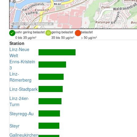
Quellen:
DORIS
,
basemap.at
sehr gering belastet
gering belastet
belastet
0 bis 35 µg/m³
35 bis 50 µg/m³
> 50 µg/m³
Station
Linz-Neue
Welt
Enns-Kristein
3
Linz-
Römerberg
Linz-Stadtpark
Linz-24er-
Turm
Steyregg-Au
Steyr
Gallneukirchen