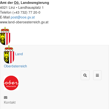
Amt der
Oö.
Landesregierung
4021 Linz • Landhausplatz 1
Telefon (+43 732) 77 20-0
E-Mail
post@ooe.gv.at
www.land-oberoesterreich.gv.at
Land
Oberösterreich
Kontakt