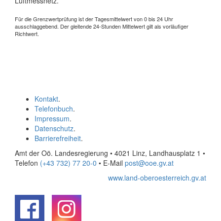
Luftmessnetz.
Für die Grenzwertprüfung ist der Tagesmittelwert von 0 bis 24 Uhr
ausschlaggebend. Der gleitende 24-Stunden Mittelwert gilt als vorläufiger
Richtwert.
Kontakt
.
Telefonbuch
.
Impressum
.
Datenschutz
.
Barrierefreiheit
.
Amt der Oö. Landesregierung • 4021 Linz, Landhausplatz 1
•
Telefon
(+43 732) 77 20-0
• E-Mail
post@ooe.gv.at
www.land-oberoesterreich.gv.at