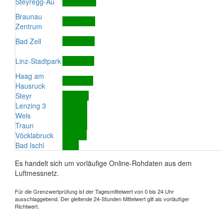
Steyregg-Au
Braunau
Zentrum
Bad Zell
Linz-Stadtpark
Haag am
Hausruck
Steyr
Lenzing 3
Wels
Traun
Vöcklabruck
Bad Ischl
Es handelt sich um vorläufige Online-Rohdaten aus dem
Luftmessnetz.
Für die Grenzwertprüfung ist der Tagesmittelwert von 0 bis 24 Uhr
ausschlaggebend. Der gleitende 24-Stunden Mittelwert gilt als vorläufiger
Richtwert.