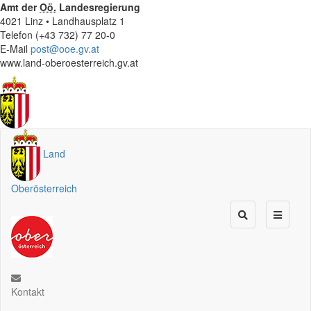
Amt der
Oö.
Landesregierung
4021 Linz • Landhausplatz 1
Telefon (+43 732) 77 20-0
E-Mail
post@ooe.gv.at
www.land-oberoesterreich.gv.at
Land
Oberösterreich
Kontakt