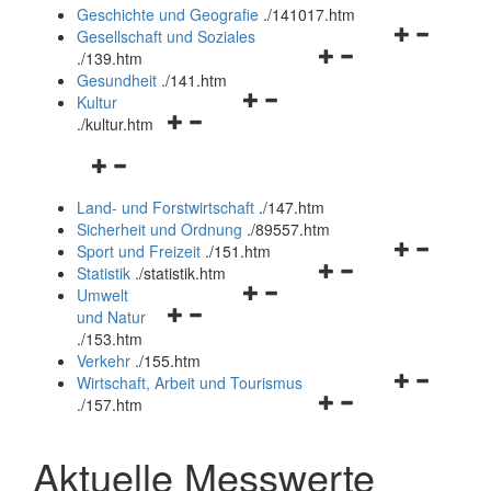
und
Geschichte und Geografie
.
/141017.htm
schließen
Navigationsm
Gesellschaft und Soziales
Navigationsmenü
öffnen
.
/139.htm
öffnen
und
Gesundheit
.
/141.htm
Navigationsmenü
und
schließen
Kultur
Navigationsmenü
öffnen
schließen
.
/kultur.htm
öffnen
und
Navigationsmenü
und
schließen
öffnen
schließen
Land- und Forstwirtschaft
.
/147.htm
und
Sicherheit und Ordnung
.
/89557.htm
schließen
Navigationsm
Sport und Freizeit
.
/151.htm
Navigationsmenü
öffnen
Statistik
.
/statistik.htm
Navigationsmenü
öffnen
und
Umwelt
Navigationsmenü
öffnen
und
schließen
und Natur
öffnen
und
schließen
.
/153.htm
und
schließen
Verkehr
.
/155.htm
schließen
Navigationsm
Wirtschaft, Arbeit und Tourismus
Navigationsmenü
öffnen
.
/157.htm
öffnen
und
und
schließen
Aktuelle Messwerte
schließen