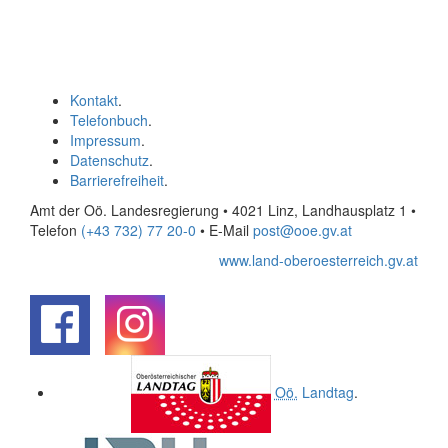
Kontakt
.
Telefonbuch
.
Impressum
.
Datenschutz
.
Barrierefreiheit
.
Amt der Oö. Landesregierung • 4021 Linz, Landhausplatz 1
•
Telefon
(+43 732) 77 20-0
• E-Mail
post@ooe.gv.at
www.land-oberoesterreich.gv.at
.
.
Oö.
Landtag
.