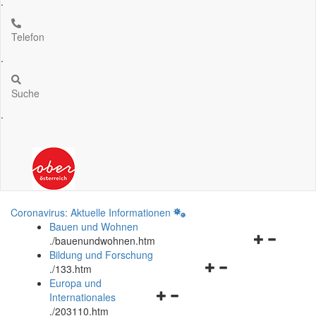
.
Telefon
.
Suche
.
Coronavirus: Aktuelle Informationen
Bauen und Wohnen
Navigationsm
.
/bauenundwohnen.htm
öffnen
Bildung und Forschung
Navigationsmenü
und
.
/133.htm
öffnen
schließen
Europa und
Navigationsmenü
und
Internationales
öffnen
schließen
.
/203110.htm