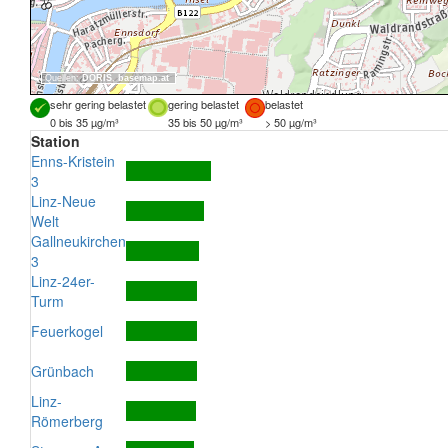
Quellen:
DORIS
,
basemap.at
sehr gering belastet
gering belastet
belastet
0 bis 35 µg/m³
35 bis 50 µg/m³
> 50 µg/m³
Station
Enns-Kristein
3
Linz-Neue
Welt
Gallneukirchen
3
Linz-24er-
Turm
Feuerkogel
Grünbach
Linz-
Römerberg