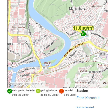
Quellen:
DORIS
,
basemap.at
Station
sehr gering belastet
gering belastet
belastet
0 bis 35 µg/m³
35 bis 50 µg/m³
> 50 µg/m³
Enns-Kristein 3
Feuerkogel