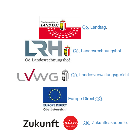
Oö.
Landtag
.
Oö.
Landesrechnungshof
.
Oö.
Landesverwaltungsgericht
.
Europe Direct
OÖ
.
Oö.
Zukunftsakademie
.