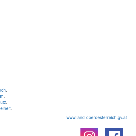
uch
.
um
.
utz
.
eiheit
.
www.land-oberoesterreich.gv.at