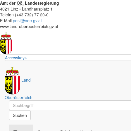
Amt der
Oö.
Landesregierung
4021 Linz • Landhausplatz 1
Telefon (+43 732) 77 20-0
E-Mail
post@ooe.gv.at
www.land-oberoesterreich.gv.at
Accesskeys
Land
Oberösterreich
Schnellsuche
Schnellsuche
Suchen