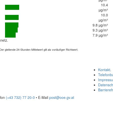
10.4
µg/m³
10.0
µg/m³
9.8 µg/m³
9.3 µg/m³
7.9 µg/m³
netz.
 gleitende 24-Stunden Mittelwert gilt als vorläufiger Richtwert.
Kontakt
.
Telefonb
Impress
Datensch
Barrierefr
efon
(+43 732) 77 20-0
• E-Mail
post@ooe.gv.at