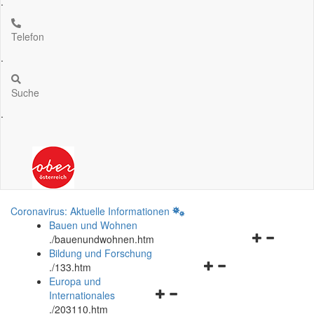
.
Telefon
.
Suche
.
Coronavirus: Aktuelle Informationen
Bauen und Wohnen
Navigationsm
.
/bauenundwohnen.htm
öffnen
Bildung und Forschung
Navigationsmenü
und
.
/133.htm
öffnen
schließen
Europa und
Navigationsmenü
und
Internationales
öffnen
schließen
.
/203110.htm