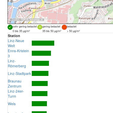
Quellen:
DORIS
,
basemap.at
sehr gering belastet
gering belastet
belastet
0 bis 35 µg/m³
35 bis 50 µg/m³
> 50 µg/m³
Station
Linz-Neue
Welt
Enns-Kristein
3
Linz-
Römerberg
Linz-Stadtpark
Braunau
Zentrum
Linz-24er-
Turm
Wels