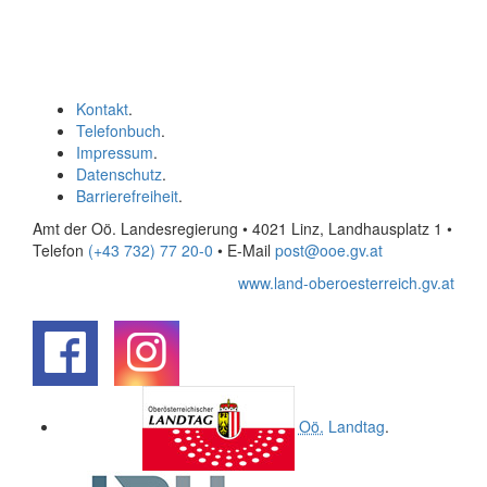
Kontakt
.
Telefonbuch
.
Impressum
.
Datenschutz
.
Barrierefreiheit
.
Amt der Oö. Landesregierung • 4021 Linz, Landhausplatz 1
•
Telefon
(+43 732) 77 20-0
• E-Mail
post@ooe.gv.at
www.land-oberoesterreich.gv.at
.
.
Oö.
Landtag
.