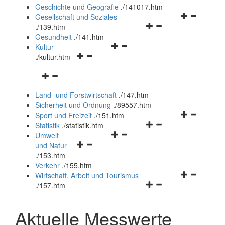
und
Geschichte und Geografie
.
/141017.htm
schließen
Navigationsm
Gesellschaft und Soziales
Navigationsmenü
öffnen
.
/139.htm
öffnen
und
Gesundheit
.
/141.htm
Navigationsmenü
und
schließen
Kultur
Navigationsmenü
öffnen
schließen
.
/kultur.htm
öffnen
und
Navigationsmenü
und
schließen
öffnen
schließen
Land- und Forstwirtschaft
.
/147.htm
und
Sicherheit und Ordnung
.
/89557.htm
schließen
Navigationsm
Sport und Freizeit
.
/151.htm
Navigationsmenü
öffnen
Statistik
.
/statistik.htm
Navigationsmenü
öffnen
und
Umwelt
Navigationsmenü
öffnen
und
schließen
und Natur
öffnen
und
schließen
.
/153.htm
und
schließen
Verkehr
.
/155.htm
schließen
Navigationsm
Wirtschaft, Arbeit und Tourismus
Navigationsmenü
öffnen
.
/157.htm
öffnen
und
und
schließen
Aktuelle Messwerte
schließen