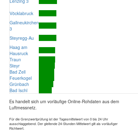
Lenzing 3
Vöcklabruck
Gallneukirchen
3
Steyregg-Au
Haag am
Hausruck
Traun
Steyr
Bad Zell
Feuerkogel
Grünbach
Bad Ischl
Es handelt sich um vorläufige Online-Rohdaten aus dem
Luftmessnetz.
Für die Grenzwertprüfung ist der Tagesmittelwert von 0 bis 24 Uhr
ausschlaggebend. Der gleitende 24-Stunden Mittelwert gilt als vorläufiger
Richtwert.