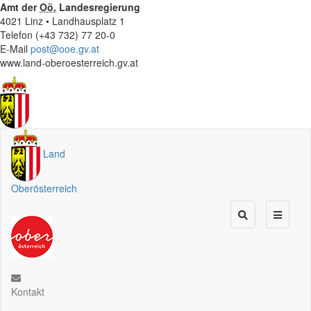
Amt der
Oö.
Landesregierung
4021 Linz • Landhausplatz 1
Telefon (+43 732) 77 20-0
E-Mail
post@ooe.gv.at
www.land-oberoesterreich.gv.at
Land
Oberösterreich
Kontakt